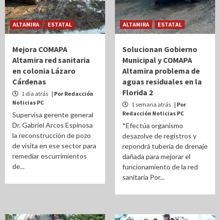
ALTAMIRA
ESTATAL
ALTAMIRA
ESTATAL
Mejora COMAPA
Solucionan Gobierno
Altamira red sanitaria
Municipal y COMAPA
en colonia Lázaro
Altamira problema de
Cárdenas
aguas residuales en la
Florida 2
1 día atrás
| Por Redacción
Noticias PC
1 semana atrás
| Por
Redacción Noticias PC
Supervisa gerente general
Dr. Gabriel Arcos Espinosa
*Efectúa organismo
la reconstrucción de pozo
desazolve de registros y
de visita en ese sector para
repondrá tubería de drenaje
remediar escurrimientos
dañada para mejorar el
de...
funcionamiento de la red
sanitaria Por...