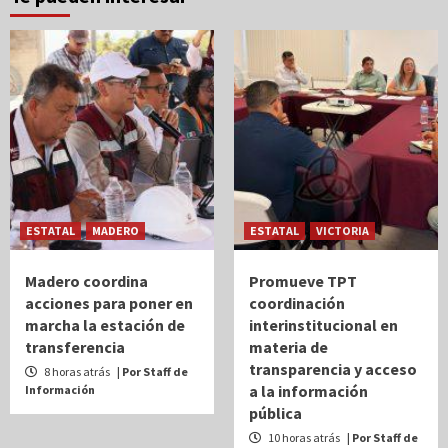
ESTATAL
MADERO
ESTATAL
VICTORIA
Madero coordina
Promueve TPT
acciones para poner en
coordinación
marcha la estación de
interinstitucional en
transferencia
materia de
transparencia y acceso
8 horas atrás
| Por Staff de
a la información
Información
pública
10 horas atrás
| Por Staff de