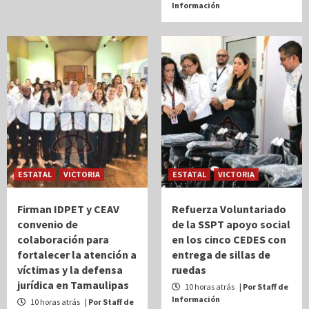
Información
ESTATAL
VICTORIA
ESTATAL
VICTORIA
Firman IDPET y CEAV
Refuerza Voluntariado
convenio de
de la SSPT apoyo social
colaboración para
en los cinco CEDES con
fortalecer la atención a
entrega de sillas de
víctimas y la defensa
ruedas
jurídica en Tamaulipas
10 horas atrás
| Por Staff de
Información
10 horas atrás
| Por Staff de