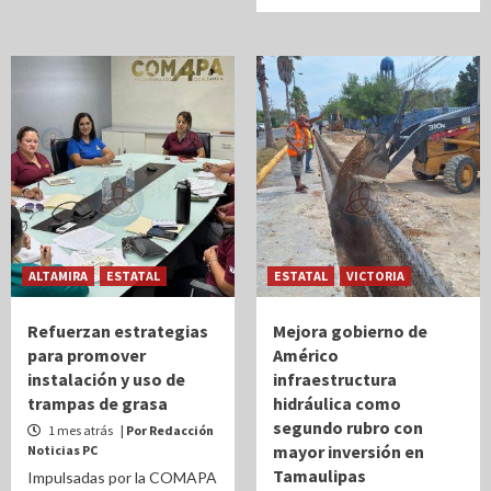
ALTAMIRA
ESTATAL
ESTATAL
VICTORIA
Refuerzan estrategias
Mejora gobierno de
para promover
Américo
instalación y uso de
infraestructura
trampas de grasa
hidráulica como
segundo rubro con
1 mes atrás
| Por Redacción
mayor inversión en
Noticias PC
Tamaulipas
Impulsadas por la COMAPA