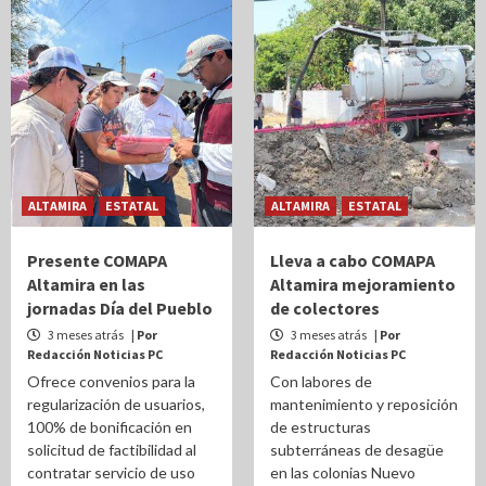
ALTAMIRA
ESTATAL
ALTAMIRA
ESTATAL
Presente COMAPA
Lleva a cabo COMAPA
Altamira en las
Altamira mejoramiento
jornadas Día del Pueblo
de colectores
3 meses atrás
| Por
3 meses atrás
| Por
Redacción Noticias PC
Redacción Noticias PC
Ofrece convenios para la
Con labores de
regularización de usuarios,
mantenimiento y reposición
100% de bonificación en
de estructuras
solicitud de factibilidad al
subterráneas de desagüe
contratar servicio de uso
en las colonias Nuevo