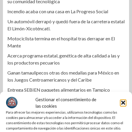
su comunidad tecnológica
Incendio acaba con una casa en La Progreso Social
Un automóvil derrapó y quedó fuera de la carretera estatal
El Limón-Xicoténcatl.
Motociclista termina en el hospital tras derrapar en El
Mante
Acerca programa estatal, genética de alta calidad a las y
los productores pecuarios
Ganan tamaulipecos otras dos medallas para México en
los Juegos Centroamericanos y del Caribe
Entrega SEBIEN paquetes alimentarios en Tampico
Gestionar el consentimiento de
Coordinan la SST y SET acciones para fortalecer la
las cookies
formación médica y la bioética en Tamaulipas
Para ofrecer las mejores experiencias, utilizamos tecnologías como las
Recibe la SABG denuncias a través de la estrategia digital
cookies para almacenar y/o acceder a la información del dispositivo. El
consentimiento de estas tecnologías nos permitirá procesar datos como el
«Tamaulipas te conecta»
comportamiento de navegación o las identificaciones únicas en este sitio.