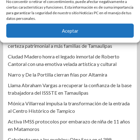
Ruta Gastronómica de las Cantinas de Tradición: un
No consentir o retirar el consentimiento, puede afectar negativamente a
ciertas características y funciones. Esta información es de suma importancia
recorrido por la historia viva de Tampico
para garantizar la seguridad de nuestro sitio Noticias PC en el manejo de tus
datos personales.
Impulsa Gobierno de Tamaulipas la conservación del
histórico Mercado Argüelles
Aceptar
Agiliza el ITAVU procesos de escrituración para brindar
certeza patrimonial a más familias de Tamaulipas
Ciudad Madero honra el legado inmortal de Roberto
Cantoral con una emotiva velada artística y cultural
Narro y De la Portilla cierran filas por Altamira
Llama Abraham Vargas a recuperar la confianza de la base
trabajadora del ISSSTE en Tamaulipas
Mónica Villarreal impulsa la transformación de la entrada
al Centro Histórico de Tampico
Activa IMSS protocolos por embarazo de niña de 11 años
en Matamoros
Cabalgata une a los pueblos: Olga Sosa en el 399