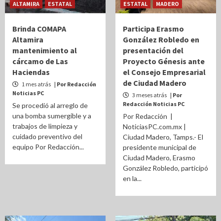
ALTAMIRA
ESTATAL
ESTATAL
MADERO
Brinda COMAPA
Participa Erasmo
Altamira
González Robledo en
mantenimiento al
presentación del
cárcamo de Las
Proyecto Génesis ante
Haciendas
el Consejo Empresarial
de Ciudad Madero
1 mes atrás
| Por Redacción
Noticias PC
3 meses atrás
| Por
Redacción Noticias PC
Se procedió al arreglo de
una bomba sumergible y a
Por Redacción |
trabajos de limpieza y
NoticiasPC.com.mx |
cuidado preventivo del
Ciudad Madero, Tamps.- El
equipo Por Redacción...
presidente municipal de
Ciudad Madero, Erasmo
González Robledo, participó
en la...