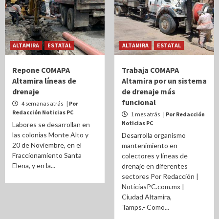
ALTAMIRA
ESTATAL
ALTAMIRA
ESTATAL
Repone COMAPA
Trabaja COMAPA
Altamira líneas de
Altamira por un sistema
drenaje
de drenaje más
funcional
4 semanas atrás
| Por
Redacción Noticias PC
1 mes atrás
| Por Redacción
Noticias PC
Labores se desarrollan en
las colonias Monte Alto y
Desarrolla organismo
20 de Noviembre, en el
mantenimiento en
Fraccionamiento Santa
colectores y líneas de
Elena, y en la...
drenaje en diferentes
sectores Por Redacción |
NoticiasPC.com.mx |
Ciudad Altamira,
Tamps.- Como...