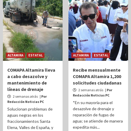
ALTAMIRA
ESTATAL
ALTAMIRA
ESTATAL
COMAPA Altamira lleva
Recibe mensualmente
a cabo desazolve y
COMAPA Altamira 1,200
mantenimiento de
solicitudes ciudadanas
líneas de drenaje
2 semanas atrás
| Por
Redacción Noticias PC
2 semanas atrás
| Por
Redacción Noticias PC
*En su mayoría para el
desazolve de drenaje y
Solucionan problemas de
reparación de fugas de
aguas negras en los
agua; se atiende de manera
fraccionamientos Santa
expedita más...
Elena, Valles de España, y