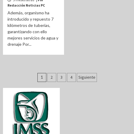
Redacción Noticias PC
Además, organismo ha
introducido y repuesto 7
kilómetros de tuberías,
garantizando con ello
mejores servicios de agua y
drenaje Por...
Paginación
1
2
3
4
Siguiente
de
entradas