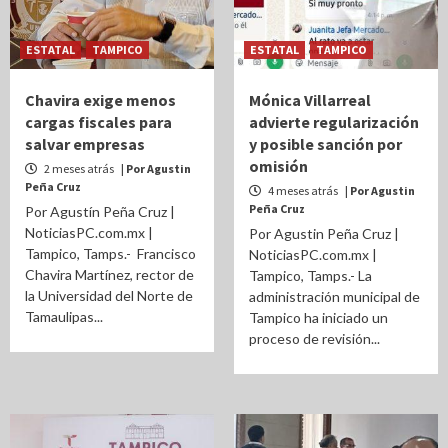
ESTATAL
TAMPICO
ESTATAL
TAMPICO
Chavira exige menos
Mónica Villarreal
cargas fiscales para
advierte regularización
salvar empresas
y posible sanción por
omisión
2 meses atrás
| Por Agustin
Peña Cruz
4 meses atrás
| Por Agustin
Peña Cruz
Por Agustín Peña Cruz |
NoticiasPC.com.mx |
Por Agustin Peña Cruz |
Tampico, Tamps.- Francisco
NoticiasPC.com.mx |
Chavira Martínez, rector de
Tampico, Tamps.- La
la Universidad del Norte de
administración municipal de
Tamaulipas...
Tampico ha iniciado un
proceso de revisión...