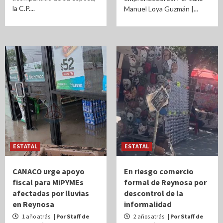
la C.P....
Manuel Loya Guzmán |...
ESTATAL
ESTATAL
CANACO urge apoyo
En riesgo comercio
fiscal para MiPYMEs
formal de Reynosa por
afectadas por lluvias
descontrol de la
en Reynosa
informalidad
1 año atrás
| Por Staff de
2 años atrás
| Por Staff de