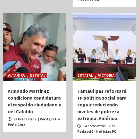
ALTAMIRA
ESTATAL
ESTATAL
VICTORIA
Armando Martínez
Tamaulipas reforzará
condiciona candidatura
su política social para
al respaldo ciudadano y
seguir reduciendo
del Cabildo
niveles de pobreza
extrema: Américo
14 horas atrás
| Por Agustin
Peña Cruz
14 horas atrás
| Por
Redacción Noticias PC