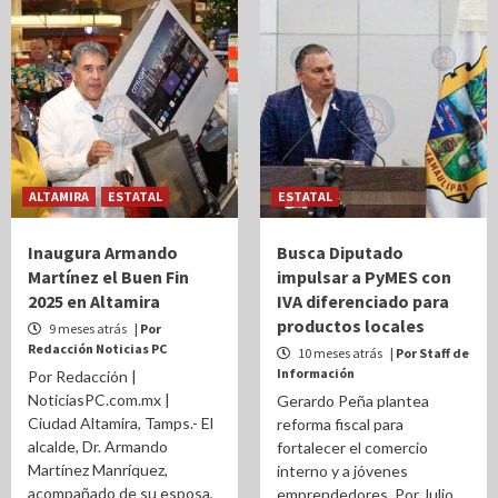
ALTAMIRA
ESTATAL
ESTATAL
Inaugura Armando
Busca Diputado
Martínez el Buen Fin
impulsar a PyMES con
2025 en Altamira
IVA diferenciado para
productos locales
9 meses atrás
| Por
Redacción Noticias PC
10 meses atrás
| Por Staff de
Información
Por Redacción |
NoticiasPC.com.mx |
Gerardo Peña plantea
Ciudad Altamira, Tamps.- El
reforma fiscal para
alcalde, Dr. Armando
fortalecer el comercio
Martínez Manríquez,
interno y a jóvenes
acompañado de su esposa,
emprendedores. Por Julio