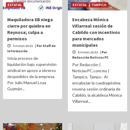
ESTATAL
ESTATAL
TAMPICO
Maquiladora XB niega
Encabeza Mónica
cierre por quiebra en
Villarreal sesión de
Reynosa; culpa a
Cabildo con incentivos
permisos
para mercados
municipales
5 meses atrás
| Por Staff de
Información
6 meses atrás
| Por
Redacción Noticias PC
Inicia proceso de
liquidación bajo supervisión
Por Redacción |
sindical en apoyo a obreros
NoticiasPC.com.mx |
despedidos de la empresa.
Tampico, Tamps.- Al
Por Julio Manuel Loya
encabezar la cuadragésima
Guzmán...
novena sesión ordinaria de
Cabildo, la alcaldesa Mónica
Villarreal...