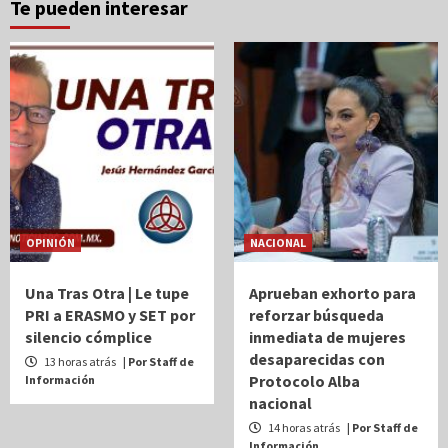
Te pueden interesar
OPINIÓN
NACIONAL
Una Tras Otra | Le tupe
Aprueban exhorto para
PRI a ERASMO y SET por
reforzar búsqueda
silencio cómplice
inmediata de mujeres
desaparecidas con
13 horas atrás
| Por Staff de
Protocolo Alba
Información
nacional
14 horas atrás
| Por Staff de
Información