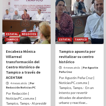
ESTATAL
NEGOCIOS
TAMPICO
ESTATAL
TAMPICO
Encabeza Mónica
Tampico apuesta por
Villarreal
revitalizar su centro
transformación del
histórico
Centro Histórico de
4 meses atrás
| Por Agustin
Tampico a través de
Peña Cruz
ACEHTAM
Por Agustin Peña Cruz |
NoticiasPC.com.mx |
4 meses atrás
| Por
Redacción Noticias PC
Tampico, Tamps.- En un
intento por revertir
Por Redacción |
décadas de abandono
NoticiasPC.com.mx |
urbano y reactivar...
Tampico, Tamps.- Al presidir