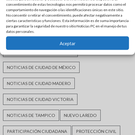
INFRAESTRUCTURA HIDRÁULICA
consentimiento de estas tecnologías nos permitirá procesar datos como el
comportamiento de navegación o las identificaciones únicas en este sitio.
No consentir o retirar el consentimiento, puede afectar negativamente a
INFRAESTRUCTURA URBANA
MATAMOROS
ciertas características y funciones. Esta información es de suma importancia
para garantizar la seguridad de nuestro sitio Noticias PC en el manejo de tus
datos personales.
MORENA
MÓNICA VILLARREAL ANAYA
Aceptar
NOTICIAS DE CIUDAD ALTAMIRA
NOTICIAS DE CIUDAD DE MÉXICO
NOTICIAS DE CIUDAD MADERO
NOTICIAS DE CIUDAD VICTORIA
NOTICIAS DE TAMPICO
NUEVO LAREDO
PARTICIPACIÓN CIUDADANA
PROTECCIÓN CIVIL