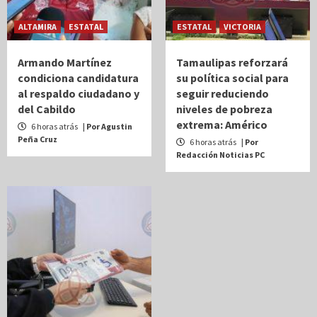
ALTAMIRA
ESTATAL
ESTATAL
VICTORIA
Armando Martínez
Tamaulipas reforzará
condiciona candidatura
su política social para
al respaldo ciudadano y
seguir reduciendo
del Cabildo
niveles de pobreza
extrema: Américo
6 horas atrás
| Por Agustin
Peña Cruz
6 horas atrás
| Por
Redacción Noticias PC