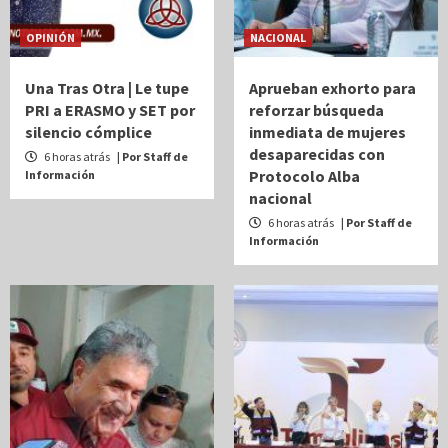
OPINIÓN
NACIONAL
Una Tras Otra | Le tupe
Aprueban exhorto para
PRI a ERASMO y SET por
reforzar búsqueda
silencio cómplice
inmediata de mujeres
desaparecidas con
6 horas atrás
| Por Staff de
Protocolo Alba
Información
nacional
6 horas atrás
| Por Staff de
Información