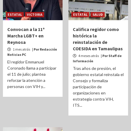
ESTATAL
VICTORIA
ESTATAL
SALUD
Convocan a la 11ª
Califica regidor como
Marcha LGBT+ en
histórica la
Reynosa
reinstalación de
COESIDA en Tamaulipas
1 mes atrás
| Por Redacción
Noticias PC
4 meses atrás
| Por Staff de
Información
El regidor Emmanuel
Coronado llama a participar
Tras años de presión, el
el 11 de julio; plantea
gobierno estatal reinstala el
reforzar la atención a
Consejo y formaliza
personas con VIH y...
participación de
organizaciones en
estrategia contra VIH,
ITS...