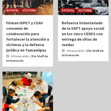
ESTATAL
VICTORIA
ESTATAL
VICTORIA
Firman IDPET y CEAV
Refuerza Voluntariado
convenio de
de la SSPT apoyo social
colaboración para
en los cinco CEDES con
fortalecer la atención a
entrega de sillas de
víctimas y la defensa
ruedas
jurídica en Tamaulipas
14 horas atrás
| Por Staff de
Información
14 horas atrás
| Por Staff de
Información