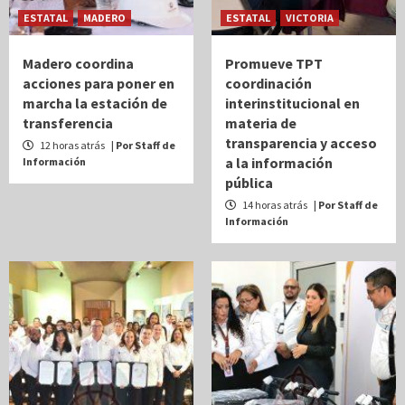
ESTATAL
MADERO
ESTATAL
VICTORIA
Madero coordina
Promueve TPT
acciones para poner en
coordinación
marcha la estación de
interinstitucional en
transferencia
materia de
transparencia y acceso
12 horas atrás
| Por Staff de
a la información
Información
pública
14 horas atrás
| Por Staff de
Información