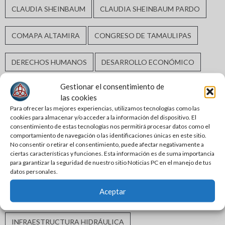
CLAUDIA SHEINBAUM
CLAUDIA SHEINBAUM PARDO
COMAPA ALTAMIRA
CONGRESO DE TAMAULIPAS
DERECHOS HUMANOS
DESARROLLO ECONÓMICO
Gestionar el consentimiento de
DESARROLLO URBANO
ELECCIONES2024
las cookies
Para ofrecer las mejores experiencias, utilizamos tecnologías como las
ERASMO GONZÁLEZ ROBLEDO
cookies para almacenar y/o acceder a la información del dispositivo. El
consentimiento de estas tecnologías nos permitirá procesar datos como el
comportamiento de navegación o las identificaciones únicas en este sitio.
GABRIEL ARCOS ESPINOSA
GOBIERNO DE ALTAMIRA
No consentir o retirar el consentimiento, puede afectar negativamente a
ciertas características y funciones. Esta información es de suma importancia
para garantizar la seguridad de nuestro sitio Noticias PC en el manejo de tus
GOBIERNO DE TAMAULIPAS
GOBIERNO MUNICIPAL
datos personales.
Aceptar
GUARDIA ESTATAL
INCLUSIÓN SOCIAL
INFRAESTRUCTURA HIDRÁULICA