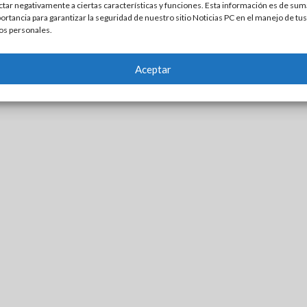
ctar negativamente a ciertas características y funciones. Esta información es de sum
ortancia para garantizar la seguridad de nuestro sitio Noticias PC en el manejo de tus
os personales.
Aceptar