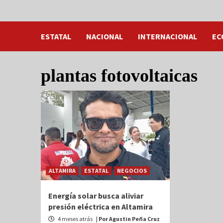
ESTATAL
NACIONAL
INTERNACIONAL
EC
plantas fotovoltaicas
ALTAMIRA
ESTATAL
NEGOCIOS
Energía solar busca aliviar
presión eléctrica en Altamira
4 meses atrás
| Por Agustin Peña Cruz