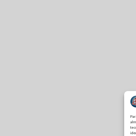
Par
alm
tec
ide