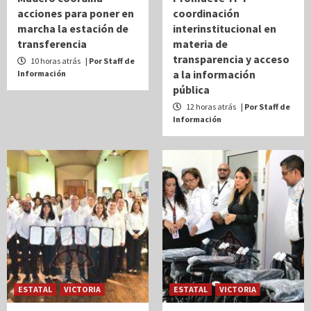
acciones para poner en
coordinación
marcha la estación de
interinstitucional en
transferencia
materia de
transparencia y acceso
10 horas atrás
| Por Staff de
a la información
Información
pública
12 horas atrás
| Por Staff de
Información
ESTATAL
VICTORIA
ESTATAL
VICTORIA