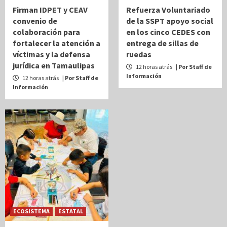
Firman IDPET y CEAV
Refuerza Voluntariado
convenio de
de la SSPT apoyo social
colaboración para
en los cinco CEDES con
fortalecer la atención a
entrega de sillas de
víctimas y la defensa
ruedas
jurídica en Tamaulipas
12 horas atrás
| Por Staff de
Información
12 horas atrás
| Por Staff de
Información
ECOSISTEMA
ESTATAL