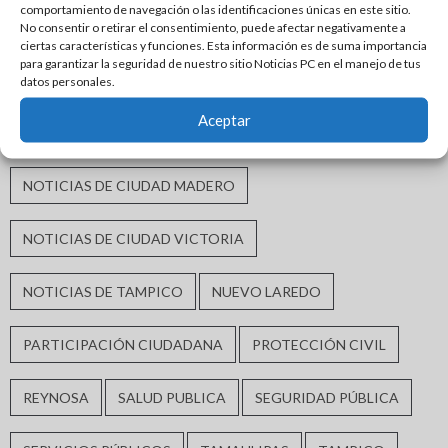
comportamiento de navegación o las identificaciones únicas en este sitio.
MORENA
MÓNICA VILLARREAL ANAYA
No consentir o retirar el consentimiento, puede afectar negativamente a
ciertas características y funciones. Esta información es de suma importancia
para garantizar la seguridad de nuestro sitio Noticias PC en el manejo de tus
NOTICIAS DE CIUDAD ALTAMIRA
datos personales.
Aceptar
NOTICIAS DE CIUDAD DE MÉXICO
NOTICIAS DE CIUDAD MADERO
NOTICIAS DE CIUDAD VICTORIA
NOTICIAS DE TAMPICO
NUEVO LAREDO
PARTICIPACIÓN CIUDADANA
PROTECCIÓN CIVIL
REYNOSA
SALUD PUBLICA
SEGURIDAD PÚBLICA