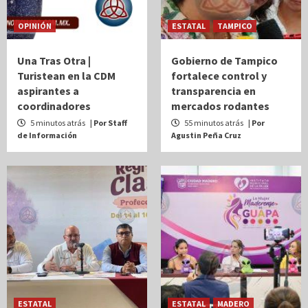
OPINIÓN
ESTATAL
TAMPICO
Una Tras Otra |
Gobierno de Tampico
Turistean en la CDM
fortalece control y
aspirantes a
transparencia en
coordinadores
mercados rodantes
5 minutos atrás
| Por Staff
55 minutos atrás
| Por
de Información
Agustin Peña Cruz
ESTATAL
ESTATAL
MADERO