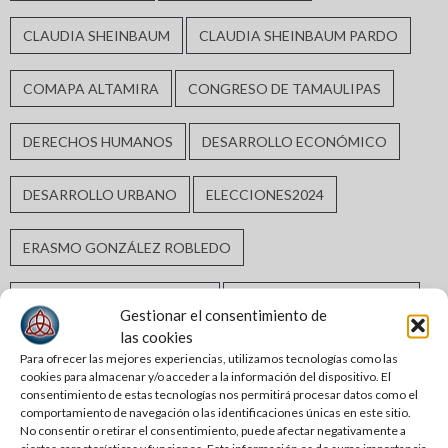
CLAUDIA SHEINBAUM
CLAUDIA SHEINBAUM PARDO
COMAPA ALTAMIRA
CONGRESO DE TAMAULIPAS
DERECHOS HUMANOS
DESARROLLO ECONÓMICO
DESARROLLO URBANO
ELECCIONES2024
ERASMO GONZÁLEZ ROBLEDO
GABRIEL ARCOS ESPINOSA
GOBIERNO DE ALTAMIRA
Gestionar el consentimiento de
las cookies
GOBIERNO DE TAMAULIPAS
GOBIERNO MUNICIPAL
Para ofrecer las mejores experiencias, utilizamos tecnologías como las
cookies para almacenar y/o acceder a la información del dispositivo. El
consentimiento de estas tecnologías nos permitirá procesar datos como el
GUARDIA ESTATAL
INCLUSIÓN SOCIAL
comportamiento de navegación o las identificaciones únicas en este sitio.
No consentir o retirar el consentimiento, puede afectar negativamente a