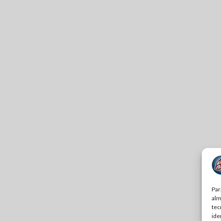
Par
alm
tec
ide