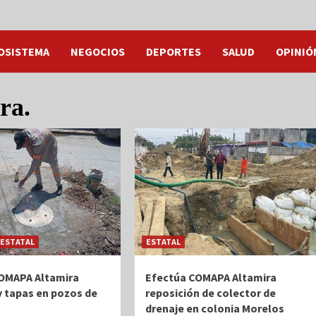
OSISTEMA
NEGOCIOS
DEPORTES
SALUD
OPINIÓ
ra.
ESTATAL
ESTATAL
OMAPA Altamira
Efectúa COMAPA Altamira
y tapas en pozos de
reposición de colector de
drenaje en colonia Morelos