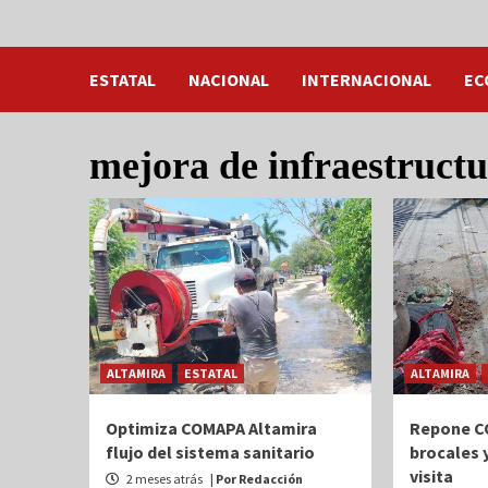
ESTATAL
NACIONAL
INTERNACIONAL
EC
mejora de infraestructu
ALTAMIRA
ESTATAL
ALTAMIRA
Optimiza COMAPA Altamira
Repone C
flujo del sistema sanitario
brocales 
visita
2 meses atrás
| Por Redacción