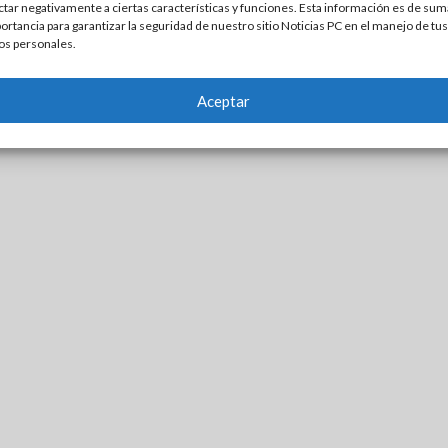
ctar negativamente a ciertas características y funciones. Esta información es de sum
ortancia para garantizar la seguridad de nuestro sitio Noticias PC en el manejo de tus
os personales.
Aceptar