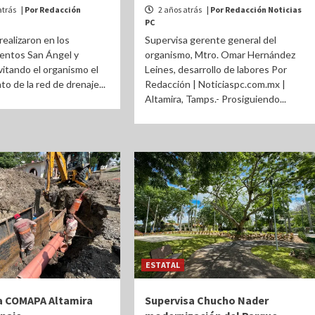
atrás
| Por Redacción
2 años atrás
| Por Redacción Noticias
PC
realizaron en los
Supervisa gerente general del
entos San Ángel y
organismo, Mtro. Omar Hernández
vitando el organismo el
Leines, desarrollo de labores Por
o de la red de drenaje...
Redacción | Noticiaspc.com.mx |
Altamira, Tamps.- Prosiguiendo...
ESTATAL
a COMAPA Altamira
Supervisa Chucho Nader