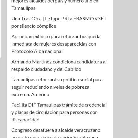
mejores alcaldes del país y número uno en
Tamaulipas
Una Tras Otra | Le tupe PRI a ERASMO y SET
por silencio cómplice
Aprueban exhorto para reforzar búsqueda
inmediata de mujeres desaparecidas con
Protocolo Alba nacional
Armando Martínez condiciona candidatura al
respaldo ciudadano y del Cabildo
Tamaulipas reforzará su política social para
seguir reduciendo niveles de pobreza
extrema: Américo
Facilita DIF Tamaulipas trámite de credencial
y placas de circulación para personas con
discapacidad
Congreso desafuera a alcalde veracruzano
acusado por crimen de periodista Roxana