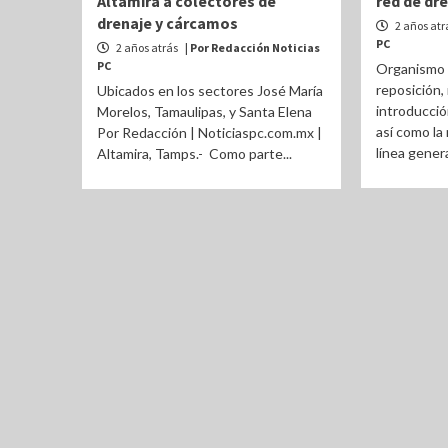
Altamira a colectores de
red de dr
drenaje y cárcamos
2 años atr
PC
2 años atrás
| Por Redacción Noticias
PC
Organismo 
reposición,
Ubicados en los sectores José María
introducció
Morelos, Tamaulipas, y Santa Elena
así como la
Por Redacción | Noticiaspc.com.mx |
línea general
Altamira, Tamps.- Como parte...