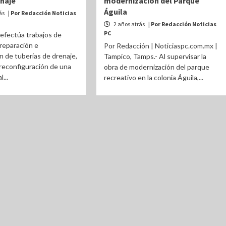
enaje
modernización del Parque
Águila
ás
| Por Redacción Noticias
2 años atrás
| Por Redacción Noticias
PC
efectúa trabajos de
 reparación e
Por Redacción | Noticiaspc.com.mx |
n de tuberías de drenaje,
Tampico, Tamps.- Al supervisar la
 reconfiguración de una
obra de modernización del parque
...
recreativo en la colonia Águila,...