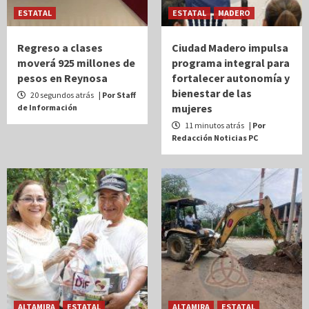
ESTATAL
ESTATAL
MADERO
Regreso a clases
Ciudad Madero impulsa
moverá 925 millones de
programa integral para
pesos en Reynosa
fortalecer autonomía y
bienestar de las
20 segundos atrás
| Por Staff
mujeres
de Información
11 minutos atrás
| Por
Redacción Noticias PC
ALTAMIRA
ESTATAL
ALTAMIRA
ESTATAL