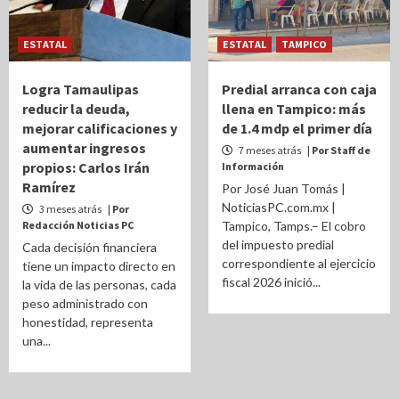
ESTATAL
ESTATAL
TAMPICO
Logra Tamaulipas
Predial arranca con caja
reducir la deuda,
llena en Tampico: más
mejorar calificaciones y
de 1.4 mdp el primer día
aumentar ingresos
7 meses atrás
| Por Staff de
propios: Carlos Irán
Información
Ramírez
Por José Juan Tomás |
NoticiasPC.com.mx |
3 meses atrás
| Por
Redacción Noticias PC
Tampico, Tamps.– El cobro
del impuesto predial
Cada decisión financiera
correspondiente al ejercicio
tiene un impacto directo en
fiscal 2026 inició...
la vida de las personas, cada
peso administrado con
honestidad, representa
una...