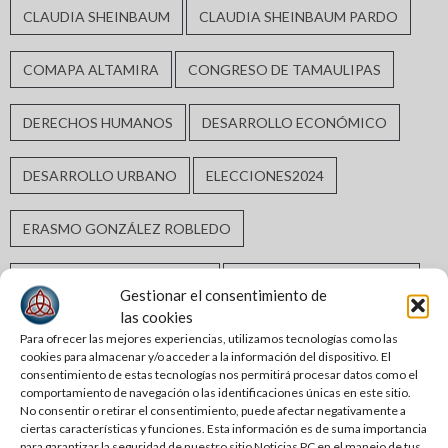
CLAUDIA SHEINBAUM
CLAUDIA SHEINBAUM PARDO
COMAPA ALTAMIRA
CONGRESO DE TAMAULIPAS
DERECHOS HUMANOS
DESARROLLO ECONÓMICO
DESARROLLO URBANO
ELECCIONES2024
ERASMO GONZÁLEZ ROBLEDO
GABRIEL ARCOS ESPINOSA
GOBIERNO DE ALTAMIRA
Gestionar el consentimiento de
las cookies
GOBIERNO DE TAMAULIPAS
GOBIERNO MUNICIPAL
Para ofrecer las mejores experiencias, utilizamos tecnologías como las
cookies para almacenar y/o acceder a la información del dispositivo. El
consentimiento de estas tecnologías nos permitirá procesar datos como el
GUARDIA ESTATAL
INCLUSIÓN SOCIAL
comportamiento de navegación o las identificaciones únicas en este sitio.
No consentir o retirar el consentimiento, puede afectar negativamente a
ciertas características y funciones. Esta información es de suma importancia
INFRAESTRUCTURA HIDRÁULICA
para garantizar la seguridad de nuestro sitio Noticias PC en el manejo de tus