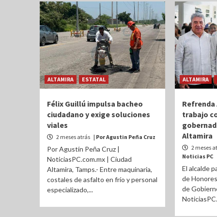
ALTAMIRA
ESTATAL
ALTAMIRA
Félix Guillú impulsa bacheo
Refrenda
ciudadano y exige soluciones
trabajo c
viales
gobernado
Altamira
2 meses atrás
| Por Agustin Peña Cruz
2 meses a
Por Agustín Peña Cruz |
Noticias PC
NoticiasPC.com.mx | Ciudad
El alcalde p
Altamira, Tamps.- Entre maquinaria,
de Honores 
costales de asfalto en frío y personal
de Gobiern
especializado,...
NoticiasPC.