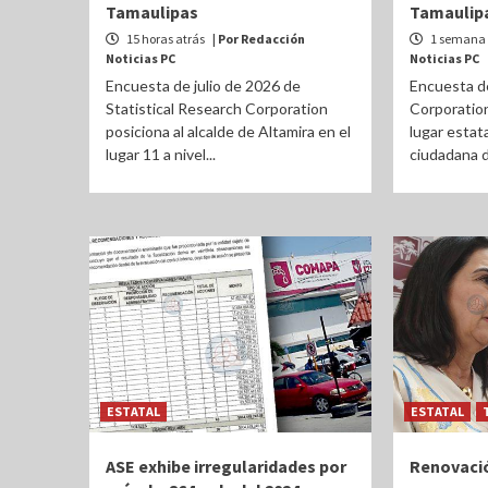
Tamaulipas
Tamaulip
15 horas atrás
| Por Redacción
1 semana 
Noticias PC
Noticias PC
Encuesta de julio de 2026 de
Encuesta de
Statistical Research Corporation
Corporation
posiciona al alcalde de Altamira en el
lugar estat
lugar 11 a nivel...
ciudadana de
ESTATAL
ESTATAL
ASE exhibe irregularidades por
Renovaci