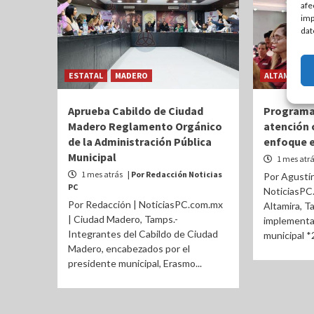
afe
imp
dat
ESTATAL
MADERO
ALTAMIRA
Aprueba Cabildo de Ciudad
Programa 
Madero Reglamento Orgánico
atención 
de la Administración Pública
enfoque e
Municipal
1 mes atr
1 mes atrás
| Por Redacción Noticias
Por Agustín
PC
NoticiasPC
Por Redacción | NoticiasPC.com.mx
Altamira, T
| Ciudad Madero, Tamps.-
implementa
Integrantes del Cabildo de Ciudad
municipal *
Madero, encabezados por el
presidente municipal, Erasmo...