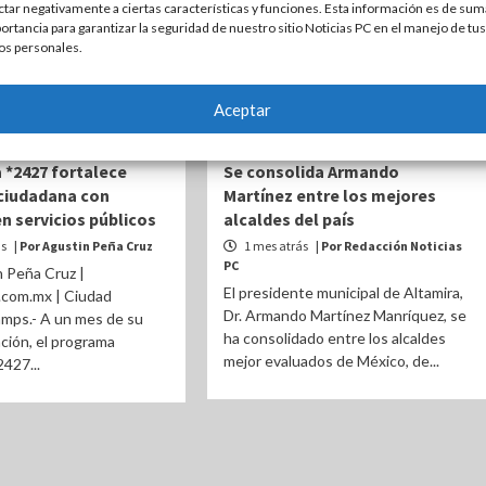
ctar negativamente a ciertas características y funciones. Esta información es de sum
ortancia para garantizar la seguridad de nuestro sitio Noticias PC en el manejo de tus
os personales.
Aceptar
ESTATAL
ALTAMIRA
ESTATAL
*2427 fortalece
Se consolida Armando
ciudadana con
Martínez entre los mejores
n servicios públicos
alcaldes del país
ás
| Por Agustin Peña Cruz
1 mes atrás
| Por Redacción Noticias
PC
 Peña Cruz |
El presidente municipal de Altamira,
.com.mx | Ciudad
Dr. Armando Martínez Manríquez, se
amps.- A un mes de su
ha consolidado entre los alcaldes
ción, el programa
mejor evaluados de México, de...
2427...