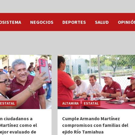
OSISTEMA
NEGOCIOS
DEPORTES
SALUD
OPINIÓ
ESTATAL
ALTAMIRA
ESTATAL
n ciudadanos a
Cumple Armando Martínez
Martínez como el
compromisos con familias del
ejor evaluado de
ejido Río Tamiahua