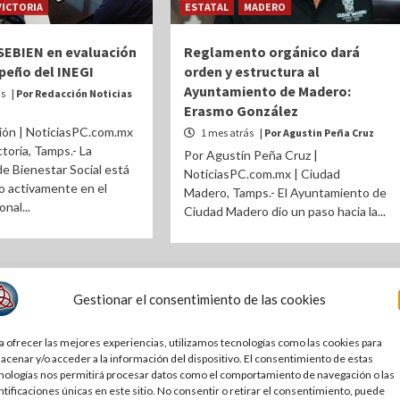
VICTORIA
ESTATAL
MADERO
 SEBIEN en evaluación
Reglamento orgánico dará
peño del INEGI
orden y estructura al
Ayuntamiento de Madero:
ás
| Por Redacción Noticias
Erasmo González
ión | NoticiasPC.com.mx
1 mes atrás
| Por Agustin Peña Cruz
ctoria, Tamps.- La
Por Agustín Peña Cruz |
de Bienestar Social está
NoticiasPC.com.mx | Ciudad
o activamente en el
Madero, Tamps.- El Ayuntamiento de
nal...
Ciudad Madero dio un paso hacia la...
Gestionar el consentimiento de las cookies
a ofrecer las mejores experiencias, utilizamos tecnologías como las cookies para
acenar y/o acceder a la información del dispositivo. El consentimiento de estas
nologías nos permitirá procesar datos como el comportamiento de navegación o las
ntificaciones únicas en este sitio. No consentir o retirar el consentimiento, puede