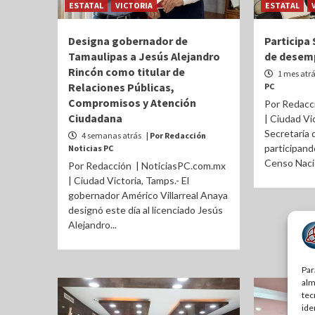
ESTATAL
VICTORIA
ESTATAL
Designa gobernador de
Participa
Tamaulipas a Jesús Alejandro
de desem
Rincón como titular de
1 mes atr
Relaciones Públicas,
PC
Compromisos y Atención
Por Redacc
Ciudadana
| Ciudad Vi
Secretaría 
4 semanas atrás
| Por Redacción
participand
Noticias PC
Censo Nacio
Por Redacción | NoticiasPC.com.mx
| Ciudad Victoria, Tamps.- El
gobernador Américo Villarreal Anaya
designó este día al licenciado Jesús
Alejandro...
Par
alm
tec
ide