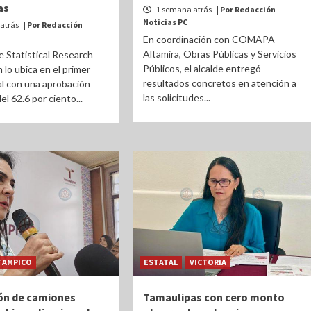
as
1 semana atrás
| Por Redacción
Noticias PC
atrás
| Por Redacción
En coordinación con COMAPA
Altamira, Obras Públicas y Servicios
 Statistical Research
Públicos, el alcalde entregó
 lo ubica en el primer
resultados concretos en atención a
al con una aprobación
las solicitudes...
l 62.6 por ciento...
TAMPICO
ESTATAL
VICTORIA
ón de camiones
Tamaulipas con cero monto