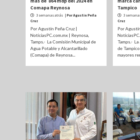
más de 864 mdp del 2024 en
marca cam
Comapa Reynosa
Tampico
3 semanas atrás
| Por Agustin Peña
3 semanas
Cruz
Cruz
Por Agustín Peña Cruz |
Por Agustín
NoticiasPC.com.mx | Reynosa,
NoticiasPC
Tamps.- La Comisión Municipal de
Tamps.- La 
Agua Potable y Alcantarillado
de Tampico
(Comapa) de Reynosa...
mayores ren