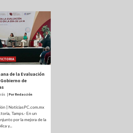
VICTORIA
mana de la Evaluación
l Gobierno de
as
trás
| Por Redacción
ión | NoticiasPC.com.mx
ctoria, Tamps.- En un
njunto por la mejora de la
ica y...