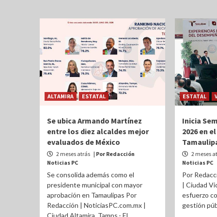
ALTAMIRA
ESTATAL
ESTATAL
Se ubica Armando Martínez
Inicia Se
entre los diez alcaldes mejor
2026 en e
evaluados de México
Tamaulip
2 meses atrás
| Por Redacción
2 meses a
Noticias PC
Noticias PC
Se consolida además como el
Por Redacc
presidente municipal con mayor
| Ciudad Vi
aprobación en Tamaulipas Por
esfuerzo co
Redacción | NoticiasPC.com.mx |
gestión públ
Ciudad Altamira, Tamps.- El...