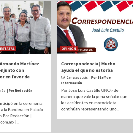
ESTATAL
OPINIÓN
 Armando Martínez
Correspondencia | Mucho
onjunto con
ayuda el que no estorba
r en favor de
2 meses atrás
| Por Staff de
Información
Por José Luis Castillo UNO.- de
trás
| Por Redacción
manera que vale la pena señalar que
los accidentes en motocicleta
articipó en la ceremonia
continúan representando uno...
a la Bandera en Palacio
o Por Redacción |
com.mx |...