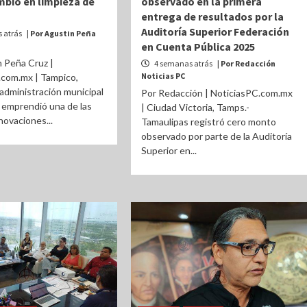
bio en limpieza de
observado en la primera
entrega de resultados por la
Auditoría Superior Federación
 atrás
| Por Agustin Peña
en Cuenta Pública 2025
 Peña Cruz |
4 semanas atrás
| Por Redacción
Noticias PC
.com.mx | Tampico,
administración municipal
Por Redacción | NoticiasPC.com.mx
 emprendió una de las
| Ciudad Victoria, Tamps.-
ovaciones...
Tamaulipas registró cero monto
observado por parte de la Auditoría
Superior en...