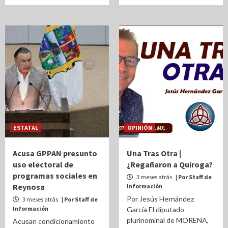
ESTATAL
OPINIÓN
Acusa GPPAN presunto
Una Tras Otra |
uso electoral de
¿Regañaron a Quiroga?
programas sociales en
3 meses atrás
| Por Staff de
Reynosa
Información
Por Jesús Hernández
3 meses atrás
| Por Staff de
Información
García El diputado
plurinominal de MORENA,
Acusan condicionamiento