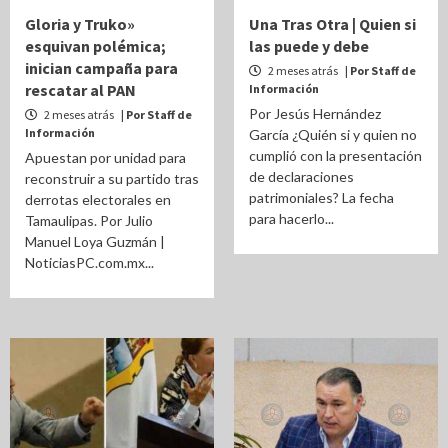
Gloria y Truko»
Una Tras Otra | Quien si
esquivan polémica;
las puede y debe
inician campaña para
2 meses atrás
| Por Staff de
rescatar al PAN
Información
Por Jesús Hernández
2 meses atrás
| Por Staff de
Información
García ¿Quién si y quien no
cumplió con la presentación
Apuestan por unidad para
de declaraciones
reconstruir a su partido tras
patrimoniales? La fecha
derrotas electorales en
para hacerlo...
Tamaulipas. Por Julio
Manuel Loya Guzmán |
NoticiasPC.com.mx...