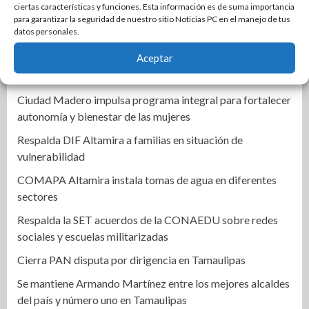
ciertas características y funciones. Esta información es de suma importancia
para garantizar la seguridad de nuestro sitio Noticias PC en el manejo de tus
Gobierno de Tampico fortalece control y transparencia en
datos personales.
mercados rodantes
Aceptar
Regreso a clases moverá 925 millones de pesos en
Reynosa
Ciudad Madero impulsa programa integral para fortalecer
autonomía y bienestar de las mujeres
Respalda DIF Altamira a familias en situación de
vulnerabilidad
COMAPA Altamira instala tomas de agua en diferentes
sectores
Respalda la SET acuerdos de la CONAEDU sobre redes
sociales y escuelas militarizadas
Cierra PAN disputa por dirigencia en Tamaulipas
Se mantiene Armando Martínez entre los mejores alcaldes
del país y número uno en Tamaulipas