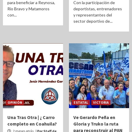
para beneficiar a Reynosa,
Con la participación de
Río Bravo y Matamoros
deportistas, entrenadores
con...
y representantes del
sector deportivo de...
OPINIÓN
ESTATAL
VICTORIA
Una Tras Otra | ¿ Carro
Ve Gerardo Peña en
completo en Coahuila?
Gloria y Truko la ruta
para reconstruir al PAN
2 meses atrás
| Por Staff de