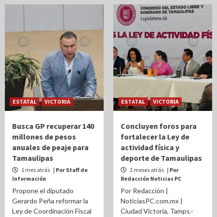
ESTATAL
VICTORIA
ESTATAL
VICTORIA
Busca GP recuperar 140
Concluyen foros para
millones de pesos
fortalecer la Ley de
anuales de peaje para
actividad física y
Tamaulipas
deporte de Tamaulipas
1 mes atrás
| Por Staff de
2 meses atrás
| Por
Información
Redacción Noticias PC
Propone el diputado
Por Redacción |
Gerardo Peña reformar la
NoticiasPC.com.mx |
Ley de Coordinación Fiscal
Ciudad Victoria, Tamps.-