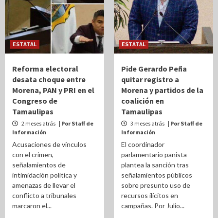
ESTATAL
ESTATAL
Reforma electoral
Pide Gerardo Peña
desata choque entre
quitar registro a
Morena, PAN y PRI en el
Morena y partidos de la
Congreso de
coalición en
Tamaulipas
Tamaulipas
2 meses atrás
| Por Staff de
3 meses atrás
| Por Staff de
Información
Información
Acusaciones de vínculos
El coordinador
con el crimen,
parlamentario panista
señalamientos de
plantea la sanción tras
intimidación política y
señalamientos públicos
amenazas de llevar el
sobre presunto uso de
conflicto a tribunales
recursos ilícitos en
marcaron el...
campañas. Por Julio...