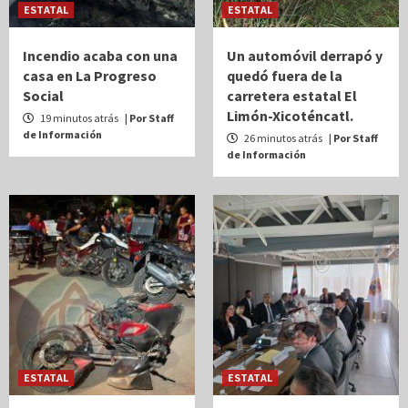
ESTATAL
ESTATAL
Incendio acaba con una
Un automóvil derrapó y
casa en La Progreso
quedó fuera de la
Social
carretera estatal El
Limón-Xicoténcatl.
19 minutos atrás
| Por Staff
de Información
26 minutos atrás
| Por Staff
de Información
ESTATAL
ESTATAL