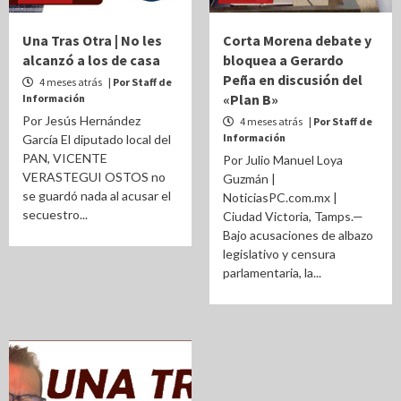
Una Tras Otra | No les
Corta Morena debate y
alcanzó a los de casa
bloquea a Gerardo
Peña en discusión del
4 meses atrás
| Por Staff de
«Plan B»
Información
Por Jesús Hernández
4 meses atrás
| Por Staff de
Información
García El diputado local del
PAN, VICENTE
Por Julio Manuel Loya
VERASTEGUI OSTOS no
Guzmán |
se guardó nada al acusar el
NoticiasPC.com.mx |
secuestro...
Ciudad Victoria, Tamps.—
Bajo acusaciones de albazo
legislativo y censura
parlamentaria, la...