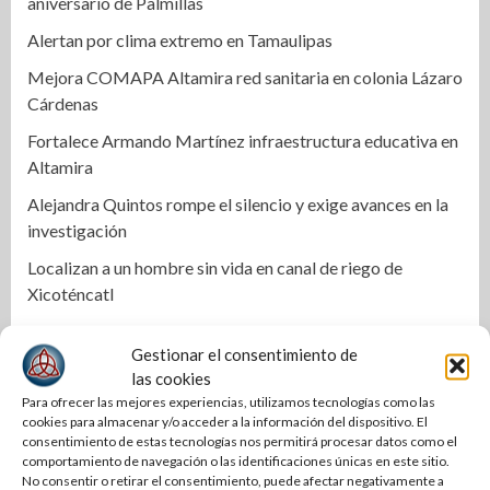
aniversario de Palmillas
Alertan por clima extremo en Tamaulipas
Mejora COMAPA Altamira red sanitaria en colonia Lázaro
Cárdenas
Fortalece Armando Martínez infraestructura educativa en
Altamira
Alejandra Quintos rompe el silencio y exige avances en la
investigación
Localizan a un hombre sin vida en canal de riego de
Xicoténcatl
Se incendia dulcería en pleno centro de El Mante; una
Gestionar el consentimiento de
persona resulta intoxicada
las cookies
Lupe González anuncia regreso político y busca alcaldía
Para ofrecer las mejores experiencias, utilizamos tecnologías como las
de Ciudad Madero
cookies para almacenar y/o acceder a la información del dispositivo. El
consentimiento de estas tecnologías nos permitirá procesar datos como el
Una Tras Otra | Turistean en la CDM aspirantes a
comportamiento de navegación o las identificaciones únicas en este sitio.
No consentir o retirar el consentimiento, puede afectar negativamente a
coordinadores