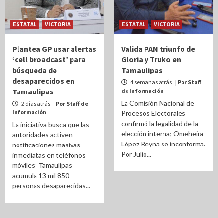
ESTATAL
VICTORIA
ESTATAL
VICTORIA
Plantea GP usar alertas
Valida PAN triunfo de
‘cell broadcast’ para
Gloria y Truko en
búsqueda de
Tamaulipas
desaparecidos en
4 semanas atrás
| Por Staff
Tamaulipas
de Información
La Comisión Nacional de
2 días atrás
| Por Staff de
Información
Procesos Electorales
confirmó la legalidad de la
La iniciativa busca que las
elección interna; Omeheira
autoridades activen
López Reyna se inconforma.
notificaciones masivas
Por Julio...
inmediatas en teléfonos
móviles; Tamaulipas
acumula 13 mil 850
personas desaparecidas...