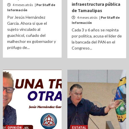
infraestructura pública
4 meses atrás
| Por Staff de
de Tamaulipas
Información
Por Jesús Hernández
4 meses atrás
| Por Staff de
Información
García. Ahora sí que el
sujeto vinculado al
Cada 3 y 6 años se repinta
guachicol, cuñado del
por política, acusa el líder de
malhechor ex gobernador y
la bancada del PAN en el
prófugo de...
Congreso...
OPINIÓN
ESTATAL