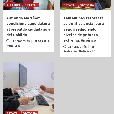
ALTAMIRA
ESTATAL
ESTATAL
VICTORIA
Armando Martínez
Tamaulipas reforzará
condiciona candidatura
su política social para
al respaldo ciudadano y
seguir reduciendo
del Cabildo
niveles de pobreza
extrema: Américo
11 horas atrás
| Por Agustin
Peña Cruz
11 horas atrás
| Por
Redacción Noticias PC
ESTATAL
VICTORIA