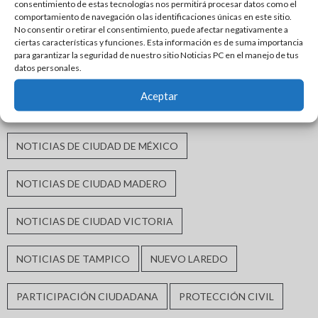
consentimiento de estas tecnologías nos permitirá procesar datos como el
comportamiento de navegación o las identificaciones únicas en este sitio.
No consentir o retirar el consentimiento, puede afectar negativamente a
INFRAESTRUCTURA URBANA
MATAMOROS
ciertas características y funciones. Esta información es de suma importancia
para garantizar la seguridad de nuestro sitio Noticias PC en el manejo de tus
datos personales.
MORENA
MÓNICA VILLARREAL ANAYA
Aceptar
NOTICIAS DE CIUDAD ALTAMIRA
NOTICIAS DE CIUDAD DE MÉXICO
NOTICIAS DE CIUDAD MADERO
NOTICIAS DE CIUDAD VICTORIA
NOTICIAS DE TAMPICO
NUEVO LAREDO
PARTICIPACIÓN CIUDADANA
PROTECCIÓN CIVIL