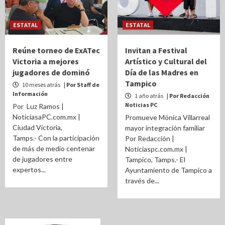
ESTATAL
ESTATAL
Reúne torneo de ExATec
Invitan a Festival
Victoria a mejores
Artístico y Cultural del
jugadores de dominó
Día de las Madres en
Tampico
10 meses atrás
| Por Staff de
Información
1 año atrás
| Por Redacción
Noticias PC
Por Luz Ramos |
NoticiasaPC.com.mx |
Promueve Mónica Villarreal
Ciudad Victoria,
mayor integración familiar
Tamps.- Con la participación
Por Redacción |
de más de medio centenar
Noticiaspc.com.mx |
de jugadores entre
Tampico, Tamps.- El
expertos...
Ayuntamiento de Tampico a
través de...