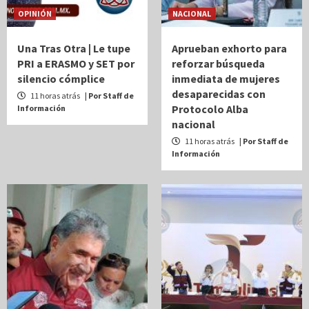
OPINIÓN
NACIONAL
Una Tras Otra | Le tupe
Aprueban exhorto para
PRI a ERASMO y SET por
reforzar búsqueda
silencio cómplice
inmediata de mujeres
desaparecidas con
11 horas atrás
| Por Staff de
Protocolo Alba
Información
nacional
11 horas atrás
| Por Staff de
Información