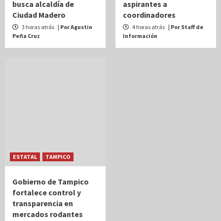
busca alcaldía de
aspirantes a
Ciudad Madero
coordinadores
3 horas atrás
| Por Agustin
4 horas atrás
| Por Staff de
Peña Cruz
Información
ESTATAL
TAMPICO
Gobierno de Tampico
fortalece control y
transparencia en
mercados rodantes