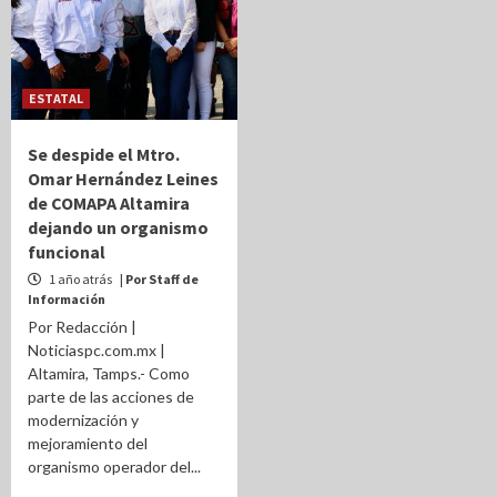
ESTATAL
Se despide el Mtro.
Omar Hernández Leines
de COMAPA Altamira
dejando un organismo
funcional
1 año atrás
| Por Staff de
Información
Por Redacción |
Noticiaspc.com.mx |
Altamira, Tamps.- Como
parte de las acciones de
modernización y
mejoramiento del
organismo operador del...