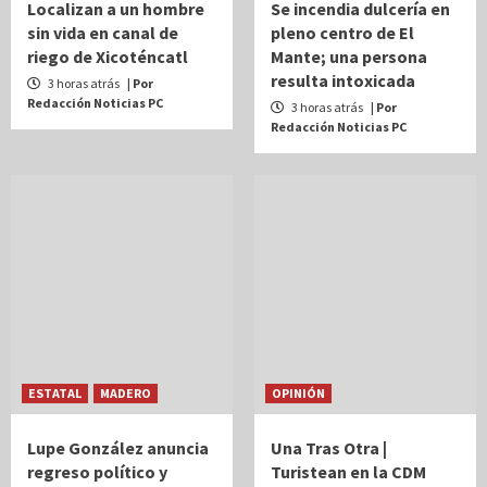
Localizan a un hombre
Se incendia dulcería en
sin vida en canal de
pleno centro de El
riego de Xicoténcatl
Mante; una persona
resulta intoxicada
3 horas atrás
| Por
Redacción Noticias PC
3 horas atrás
| Por
Redacción Noticias PC
ESTATAL
MADERO
OPINIÓN
Lupe González anuncia
Una Tras Otra |
regreso político y
Turistean en la CDM