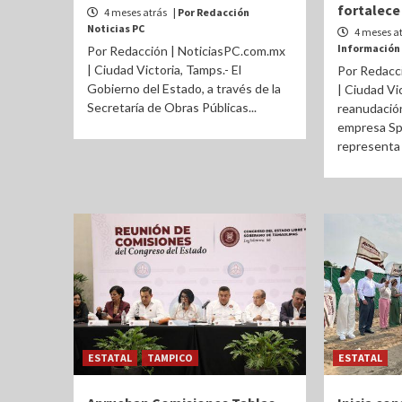
fortalece 
4 meses atrás
| Por Redacción
Noticias PC
4 meses a
Información
Por Redacción | NoticiasPC.com.mx
| Ciudad Victoria, Tamps.- El
Por Redacc
Gobierno del Estado, a través de la
| Ciudad Vi
Secretaría de Obras Públicas...
reanudación
empresa Sp
representa 
ESTATAL
TAMPICO
ESTATAL