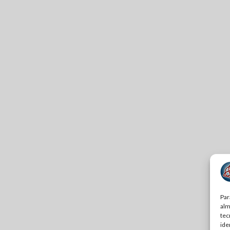
Par
alm
tec
ide