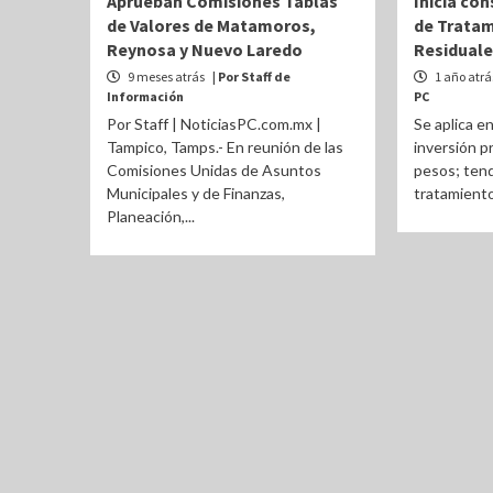
Aprueban Comisiones Tablas
Inicia con
de Valores de Matamoros,
de Tratam
Reynosa y Nuevo Laredo
Residuale
9 meses atrás
| Por Staff de
1 año atr
Información
PC
Por Staff | NoticiasPC.com.mx |
Se aplica e
Tampico, Tamps.- En reunión de las
inversión p
Comisiones Unidas de Asuntos
pesos; tend
Municipales y de Finanzas,
tratamiento 
Planeación,...