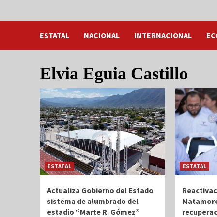
ESTATAL
NACIONAL
INTERNACIONAL
EC
Elvia Eguia Castillo
ESTATAL
ESTATAL
Actualiza Gobierno del Estado
Reactivac
sistema de alumbrado del
Matamoro
estadio “Marte R. Gómez”
recuperac