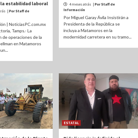
la estabilidad laboral
4 meses atrás
| Por Staff de
Información
trás
| Por Staff de
Por Miguel Garay Ávila Insistirán a
Presidenta de la República se
ión | NoticiasPC.com.mx
incluya a Matamoros en la
ctoria, Tamps.- La
modernidad carretera en su tramo...
 de operaciones de la
ellman en Matamoros
un...
ESTATAL