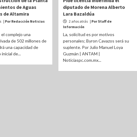
strucción de la Planta
Pide licencia indefinida el
ientos de Aguas
diputado de Morena Alberto
s de Altamira
Lara Bazaldúa
ás
| Por Redacción Noticias
2 años atrás
| Por Staff de
Información
n el complejo una
La, solicitud es por motivos
rivada de 502 millones de
personales; Byron Cavazos será su
rá una capacidad de
suplente. Por Julio Manuel Loya
inicial de...
Guzmán | ANTAM |
Noticiaspc.com.mx...