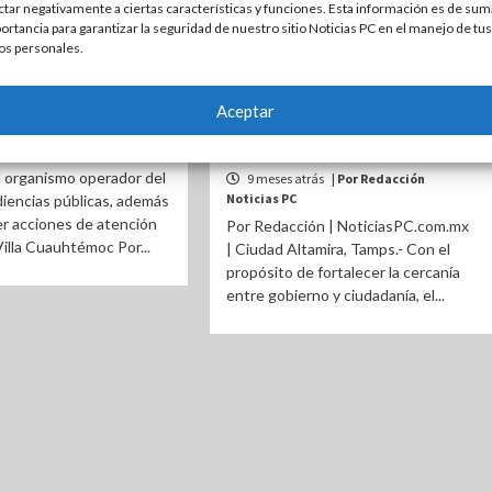
ctar negativamente a ciertas características y funciones. Esta información es de sum
ESTATAL
ALTAMIRA
ESTATAL
ortancia para garantizar la seguridad de nuestro sitio Noticias PC en el manejo de tus
os personales.
 COMAPA Altamira
Lleva Armando Martínez
con la población
audiencia pública “Día del
Aceptar
Pueblo” al Fraccionamiento
trás
| Por Redacción
Arboledas
 organismo operador del
9 meses atrás
| Por Redacción
Noticias PC
iencias públicas, además
r acciones de atención
Por Redacción | NoticiasPC.com.mx
Villa Cuauhtémoc Por...
| Ciudad Altamira, Tamps.- Con el
propósito de fortalecer la cercanía
entre gobierno y ciudadanía, el...