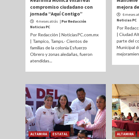
Reafirma Mónica Villarreal
Mantiene 
compromiso ciudadano con
mejora de
jornada “Aquí Contigo”
6 meses a
Noticias PC
4 meses atrás
| Por Redacción
Noticias PC
Por Redacc
| Ciudad Al
Por Redacción | NoticiasPC.com.mx
parte del 
| Tampico, Tamps.- Cientos de
Municipal d
familias de la colonia Esfuerzo
mejoramient
Obrero y zonas aledañas, fueron
atendidas...
ALTAMIRA
ESTATAL
ALTAMIRA