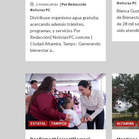
Noticias PC
2 meses atrás
| Por Redacción
Noticias PC
Blanca Guzm
de Bienesta
Distribuye organismo agua gratuita,
de 28 mil s
acercando además trámites,
sido atendid
programas, y servicios Por
Redacción| NoticiasPC.com.mx |
Ciudad Altamira, Tamps.- Generando
bienestar a...
ESTATAL
TAMPICO
ALTAMIRA