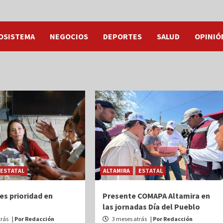
OSISTEMA
NEGOCIOS
DEPORTES
SALUD
OPINIÓ
ESTATAL
ALTAMIRA
ESTATAL
es prioridad en
Presente COMAPA Altamira en
las jornadas Día del Pueblo
trás
| Por Redacción
3 meses atrás
| Por Redacción