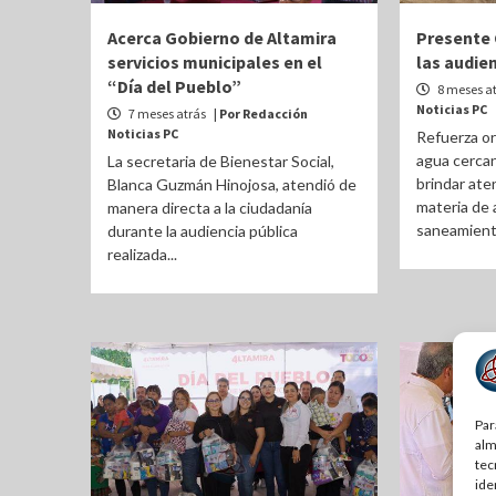
Acerca Gobierno de Altamira
Presente 
servicios municipales en el
las audie
“Día del Pueblo”
8 meses a
Noticias PC
7 meses atrás
| Por Redacción
Noticias PC
Refuerza o
agua cercan
La secretaria de Bienestar Social,
brindar ate
Blanca Guzmán Hinojosa, atendió de
materia de 
manera directa a la ciudadanía
saneamiento
durante la audiencia pública
realizada...
Par
alm
tec
ide