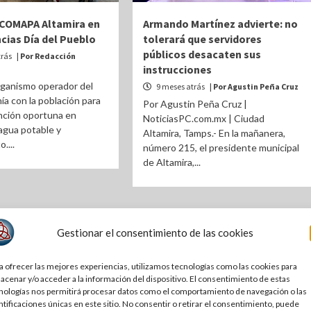
COMAPA Altamira en
Armando Martínez advierte: no
ncias Día del Pueblo
tolerará que servidores
públicos desacaten sus
trás
| Por Redacción
instrucciones
rganismo operador del
9 meses atrás
| Por Agustin Peña Cruz
ía con la población para
Por Agustin Peña Cruz |
nción oportuna en
NoticiasPC.com.mx | Ciudad
agua potable y
Altamira, Tamps.- En la mañanera,
....
número 215, el presidente municipal
de Altamira,...
Gestionar el consentimiento de las cookies
a ofrecer las mejores experiencias, utilizamos tecnologías como las cookies para
acenar y/o acceder a la información del dispositivo. El consentimiento de estas
nologías nos permitirá procesar datos como el comportamiento de navegación o las
ntificaciones únicas en este sitio. No consentir o retirar el consentimiento, puede