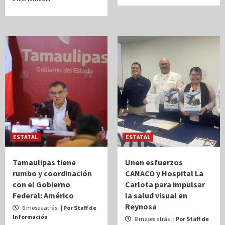
ESTATAL
ESTATAL
Tamaulipas tiene
Unen esfuerzos
rumbo y coordinación
CANACO y Hospital La
con el Gobierno
Carlota para impulsar
Federal: Américo
la salud visual en
Reynosa
6 meses atrás
| Por Staff de
Información
8 meses atrás
| Por Staff de