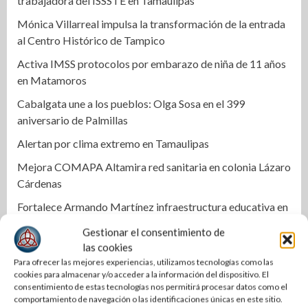
trabajadora del ISSSTE en Tamaulipas
Mónica Villarreal impulsa la transformación de la entrada
al Centro Histórico de Tampico
Activa IMSS protocolos por embarazo de niña de 11 años
en Matamoros
Cabalgata une a los pueblos: Olga Sosa en el 399
aniversario de Palmillas
Alertan por clima extremo en Tamaulipas
Mejora COMAPA Altamira red sanitaria en colonia Lázaro
Cárdenas
Fortalece Armando Martínez infraestructura educativa en
Altamira
Gestionar el consentimiento de
Alejandra Quintos rompe el silencio y exige avances en la
las cookies
investigación
Para ofrecer las mejores experiencias, utilizamos tecnologías como las
cookies para almacenar y/o acceder a la información del dispositivo. El
Localizan a un hombre sin vida en canal de riego de
consentimiento de estas tecnologías nos permitirá procesar datos como el
comportamiento de navegación o las identificaciones únicas en este sitio.
Xicoténcatl