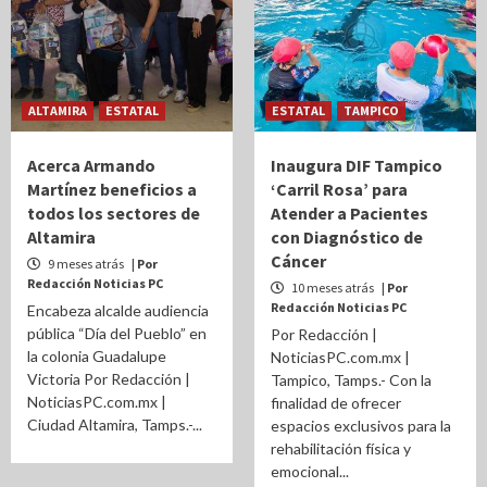
ALTAMIRA
ESTATAL
ESTATAL
TAMPICO
Acerca Armando
Inaugura DIF Tampico
Martínez beneficios a
‘Carril Rosa’ para
todos los sectores de
Atender a Pacientes
Altamira
con Diagnóstico de
Cáncer
9 meses atrás
| Por
Redacción Noticias PC
10 meses atrás
| Por
Redacción Noticias PC
Encabeza alcalde audiencia
pública “Día del Pueblo” en
Por Redacción |
la colonia Guadalupe
NoticiasPC.com.mx |
Victoria Por Redacción |
Tampico, Tamps.- Con la
NoticiasPC.com.mx |
finalidad de ofrecer
Ciudad Altamira, Tamps.-...
espacios exclusivos para la
rehabilitación física y
emocional...