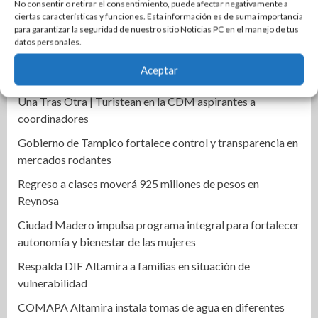
No consentir o retirar el consentimiento, puede afectar negativamente a
ciertas características y funciones. Esta información es de suma importancia
Se incendia dulcería en pleno centro de El Mante; una
para garantizar la seguridad de nuestro sitio Noticias PC en el manejo de tus
persona resulta intoxicada
datos personales.
Lupe González anuncia regreso político y busca alcaldía
Aceptar
de Ciudad Madero
Una Tras Otra | Turistean en la CDM aspirantes a
coordinadores
Gobierno de Tampico fortalece control y transparencia en
mercados rodantes
Regreso a clases moverá 925 millones de pesos en
Reynosa
Ciudad Madero impulsa programa integral para fortalecer
autonomía y bienestar de las mujeres
Respalda DIF Altamira a familias en situación de
vulnerabilidad
COMAPA Altamira instala tomas de agua en diferentes