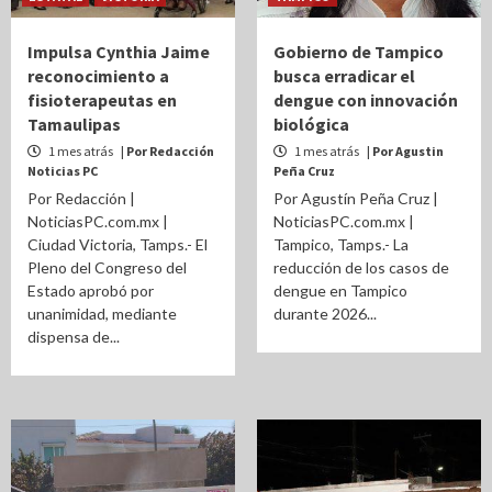
Impulsa Cynthia Jaime
Gobierno de Tampico
reconocimiento a
busca erradicar el
fisioterapeutas en
dengue con innovación
Tamaulipas
biológica
1 mes atrás
| Por Redacción
1 mes atrás
| Por Agustin
Noticias PC
Peña Cruz
Por Redacción |
Por Agustín Peña Cruz |
NoticiasPC.com.mx |
NoticiasPC.com.mx |
Ciudad Victoria, Tamps.- El
Tampico, Tamps.- La
Pleno del Congreso del
reducción de los casos de
Estado aprobó por
dengue en Tampico
unanimidad, mediante
durante 2026...
dispensa de...