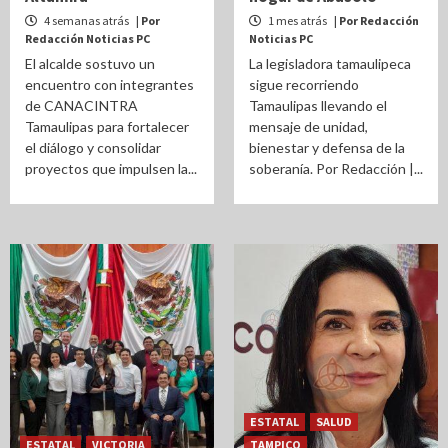
4 semanas atrás
| Por
1 mes atrás
| Por Redacción
Redacción Noticias PC
Noticias PC
El alcalde sostuvo un
La legisladora tamaulipeca
encuentro con integrantes
sigue recorriendo
de CANACINTRA
Tamaulipas llevando el
Tamaulipas para fortalecer
mensaje de unidad,
el diálogo y consolidar
bienestar y defensa de la
proyectos que impulsen la...
soberanía. Por Redacción |...
ESTATAL
SALUD
ESTATAL
VICTORIA
TAMPICO