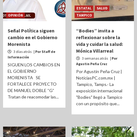
ESTATAL
SALUD
OPINIÓN
TAMPICO
Señal Política siguen
“Bodies” invita a
cambio en el Gobierno
reflexionar sobre la
Morenista
vida y cuidar la salud:
Mónica Villarreal
3 días atrás
| Por Staff de
Información
3 semanas atrás
| Por
Agustin Peña Cruz
SIGUEN LOS CAMBIOS EN
EL GOBIERNO
Por Agustín Peña Cruz |
MORENISTA SE
NoticiasPC.com.mx |
FORTALECE PROYECTO
Tampico, Tamps.- La
DE MANUEL DOBLE “G”
exposición internacional
Tratan de reacomodar las...
"Bodies" llegó a Tampico
con un propósito que...