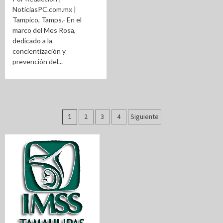
NoticiasPC.com.mx |
Tampico, Tamps.- En el
marco del Mes Rosa,
dedicado a la
concientización y
prevención del...
Paginación
1
2
3
4
Siguiente
de
entradas