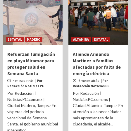
ESTATAL
MADERO
ALTAMIRA
ESTATAL
Refuerzan fumigación
Atiende Armando
en playa Miramar para
Martínez a familias
proteger salud en
afectadas por falta de
Semana Santa
energía eléctrica
4 meses atrás
| Por
6 meses atrás
| Por
Redacción Noticias PC
Redacción Noticias PC
Por Redacción |
Por Redacción |
NoticiasPC.com.mx |
NoticiasPC.com.mx |
Ciudad Madero, Tamps.- En
Ciudad Altamira, Tamps.- En
vísperas del periodo
atención a las necesidades
vacacional de Semana
más apremiantes de la
Santa, el gobierno municipal
ciudadanía, el alcalde...
intensificó...