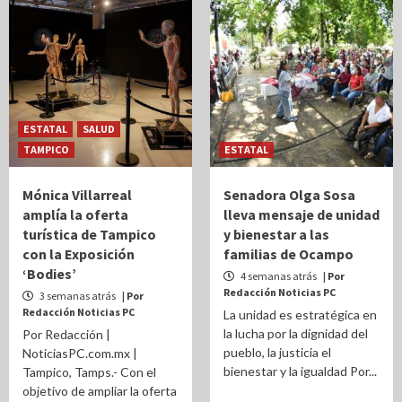
ESTATAL
SALUD
TAMPICO
ESTATAL
Mónica Villarreal
Senadora Olga Sosa
amplía la oferta
lleva mensaje de unidad
turística de Tampico
y bienestar a las
con la Exposición
familias de Ocampo
‘Bodies’
4 semanas atrás
| Por
Redacción Noticias PC
3 semanas atrás
| Por
Redacción Noticias PC
La unidad es estratégica en
la lucha por la dignidad del
Por Redacción |
pueblo, la justicia el
NoticiasPC.com.mx |
bienestar y la igualdad Por...
Tampico, Tamps.- Con el
objetivo de ampliar la oferta