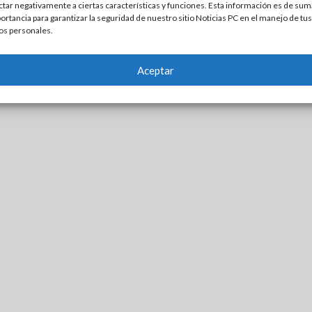
ctar negativamente a ciertas características y funciones. Esta información es de sum
ortancia para garantizar la seguridad de nuestro sitio Noticias PC en el manejo de tus
os personales.
Aceptar