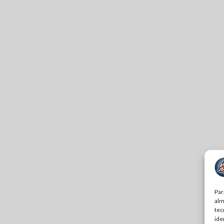
Par
alm
tec
ide