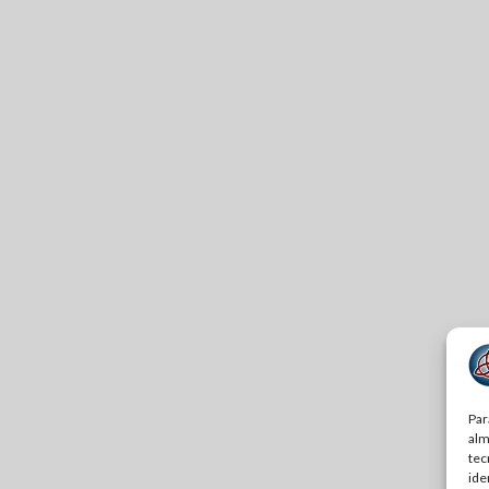
Par
alm
tec
ide