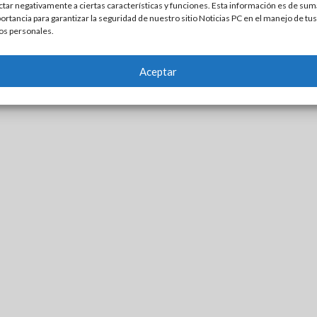
ctar negativamente a ciertas características y funciones. Esta información es de sum
ortancia para garantizar la seguridad de nuestro sitio Noticias PC en el manejo de tus
os personales.
Aceptar