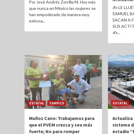
Por José Andrés Zorrilla M. Hoy más
✍ LE LLU
que nunca en México las mujeres se
SAMUEL BA
han empoderado de manera muy
SACAN A 
exitosa...
SUS ACTI
✍...
ESTATAL
TAMPICO
ESTATAL
Muñoz Cano: Trabajamos para
Actualiza
que el PVEM crezca y sea más
sistema d
fuerte; No para romper
estadio “