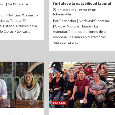
fortalece la estabilidad laboral
trás
| Por Redacción
4 meses atrás
| Por Staff de
Información
ión | NoticiasPC.com.mx
toria, Tamps.- El
Por Redacción | NoticiasPC.com.mx
l Estado, a través de la
| Ciudad Victoria, Tamps.- La
de Obras Públicas...
reanudación de operaciones de la
empresa Spellman en Matamoros
representa un...
ESTATAL