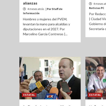
alianzas
4 meses a
Noticias PC
4 meses atrás
| Por Staff de
Información
Por Redacc
| Ciudad Vic
Hombres y mujeres del PVEM,
Gobierno de
levantan la mano para alcaldías y
Secretaría 
diputaciones en el 2027. Por
Marcelino García Contreras |...
ESTATAL
ESTATAL