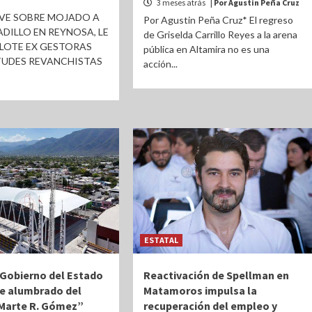
3 meses atrás
| Por Agustin Peña Cruz
EVE SOBRE MOJADO A
Por Agustin Peña Cruz* El regreso
DILLO EN REYNOSA, LE
de Griselda Carrillo Reyes a la arena
FLOTE EX GESTORAS
pública en Altamira no es una
TUDES REVANCHISTAS
acción...
ESTATAL
 Gobierno del Estado
Reactivación de Spellman en
e alumbrado del
Matamoros impulsa la
Marte R. Gómez”
recuperación del empleo y