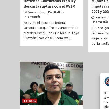
Defiende Canturosas Plan B y
Muñoz Can
descarta ruptura con el PVEM
impulsar 
2027 y 202
5 meses atrás
| Por Staff de
Información
6 meses a
Información
Asegura el diputado federal
tamaulipeco que “no es un atentado
¡Que salgan 
al federalismo”. Por Julio Manuel Loya
representa
Guzmán | NoticiasPC.com.mx |...
mujer el ca
de Tamaulip
Par
alm
ESTATAL
tec
ide