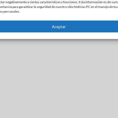
ctar negativamente a ciertas características y funciones. Esta información es de sum
ortancia para garantizar la seguridad de nuestro sitio Noticias PC en el manejo de tus
os personales.
Aceptar