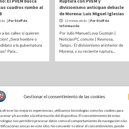
o: El PVEM busca
Ruptura con PVEM y
sus cuadros rumbo al
divisionismo anticipan debacle
8
de Morena: Luis Miguel Iglesias
trás
| Por Staff de
11 meses atrás
| Por Staff de
Información
a las calles si quieren
Por Julio Manuel Loya Guzmán |
ción! ¿Será hombre o
NoticiasPC.com.mx | Reynosa,
ndidato a la gubernatura
Tamps.- El divisionismo al interior de
as? Para...
Morena, y su reciente ruptura...
Gestionar el consentimiento de las cookies
a ofrecer las mejores experiencias, utilizamos tecnologías como las cookies para
acenar y/o acceder a la información del dispositivo. El consentimiento de estas
nologías nos permitirá procesar datos como el comportamiento de navegación o las
ntificaciones únicas en este sitio. No consentir o retirar el consentimiento, puede