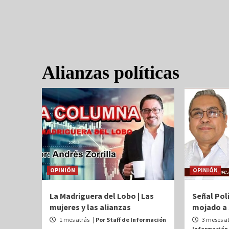
Alianzas políticas
OPINIÓN
OPINIÓN
La Madriguera del Lobo | Las
Señal Polí
mujeres y las alianzas
mojado a 
1 mes atrás
| Por Staff de Información
3 meses a
Información