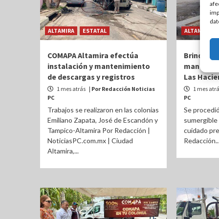
afe
imp
dat
ALTAMIRA
ESTATAL
ALTAMIRA
COMAPA Altamira efectúa
Brinda CO
instalación y mantenimiento
mantenim
de descargas y registros
Las Hacie
1 mes atrás
| Por Redacción Noticias
1 mes atr
PC
PC
Trabajos se realizaron en las colonias
Se procedió
Emiliano Zapata, José de Escandón y
sumergible 
Tampico-Altamira Por Redacción |
cuidado pre
NoticiasPC.com.mx | Ciudad
Redacción..
Altamira,...