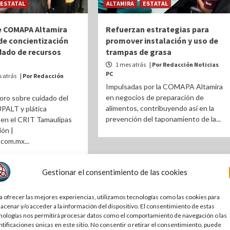
ESTATAL
ALTAMIRA
ESTATAL
 COMAPA Altamira
Refuerzan estrategias para
de concientización
promover instalación y uso de
dado de recursos
trampas de grasa
1 mes atrás
| Por Redacción Noticias
PC
 atrás
| Por Redacción
Impulsadas por la COMAPA Altamira
en negocios de preparación de
foro sobre cuidado del
alimentos, contribuyendo así en la
UPALT y plática
prevención del taponamiento de la...
 en el CRIT Tamaulipas
ón |
com.mx...
Gestionar el consentimiento de las cookies
a ofrecer las mejores experiencias, utilizamos tecnologías como las cookies para
acenar y/o acceder a la información del dispositivo. El consentimiento de estas
nologías nos permitirá procesar datos como el comportamiento de navegación o las
ntificaciones únicas en este sitio. No consentir o retirar el consentimiento, puede