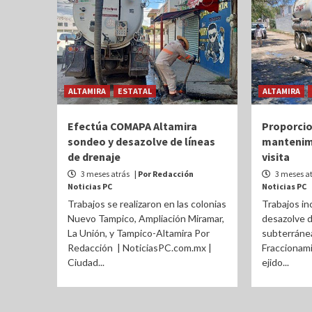
ALTAMIRA
ESTATAL
ALTAMIRA
Efectúa COMAPA Altamira
Proporci
sondeo y desazolve de líneas
mantenim
de drenaje
visita
3 meses atrás
| Por Redacción
3 meses a
Noticias PC
Noticias PC
Trabajos se realizaron en las colonias
Trabajos in
Nuevo Tampico, Ampliación Miramar,
desazolve d
La Unión, y Tampico-Altamira Por
subterránea
Redacción | NoticiasPC.com.mx |
Fraccionami
Ciudad...
ejido...