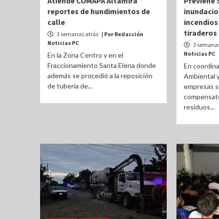
Atiende COMAPA Altamira
Previene
reportes de hundimientos de
inundacio
calle
incendios
tiraderos
3 semanas atrás
| Por Redacción
Noticias PC
3 semanas
Noticias PC
En la Zona Centro y en el
Fraccionamiento Santa Elena donde
En coordina
además se procedió a la reposición
Ambiental y
de tubería de...
empresas s
compensator
residuos...