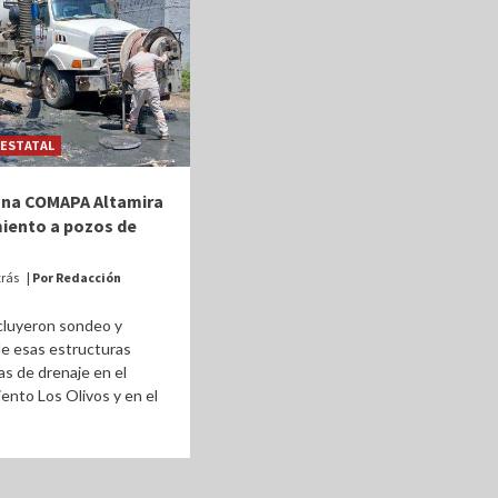
ESTATAL
ona COMAPA Altamira
iento a pozos de
trás
| Por Redacción
cluyeron sondeo y
e esas estructuras
s de drenaje en el
ento Los Olivos y en el