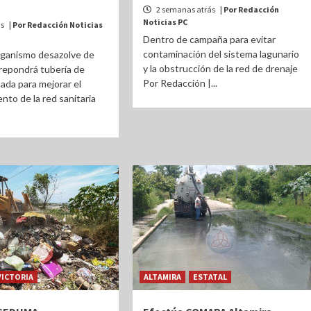
2 semanas atrás
| Por Redacción
Noticias PC
ás
| Por Redacción Noticias
Dentro de campaña para evitar
contaminación del sistema lagunario
rganismo desazolve de
y la obstrucción de la red de drenaje
 repondrá tubería de
Por Redacción |...
ada para mejorar el
nto de la red sanitaria
VICTORIA
ALTAMIRA
ESTATAL