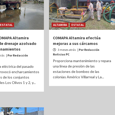
ESTATAL
ALTAMIRA
ESTATAL
OMAPA Altamira
COMAPA Altamira efectúa
de drenaje azolvado
mejoras a sus cárcamos
onamientos
3 meses atrás
| Por Redacción
Noticias PC
trás
| Por Redacción
Proporciona mantenimiento y repara
una línea de presión de las
 eléctrica del pasado
estaciones de bombeo de las
provocó encharcamientos
colonias Américo Villarreal y La...
es de los conjuntos
es Los Olivos 1 y 2, y...