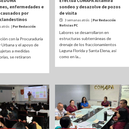
 SEDUMA
Efectúa COMAPA Altamira
nes, enfermedades e
sondeo y desazolve de pozos
 causados por
de visita
 clandestinos
3 semanas atrás
| Por Redacción
Noticias PC
 atrás
| Por Redacción
Labores se desarrollaron en
estructuras subterráneas de
ción con la Procuraduría
drenaje de los fraccionamientos
 Urbana y el apoyo de
Laguna Florida y Santa Elena, así
ujetas a medidas
como en la...
ias, se retiraron