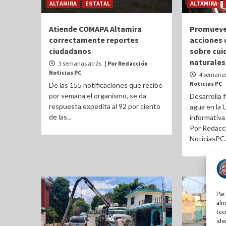
ALTAMIRA
ESTATAL
ALTAMIRA
Atiende COMAPA Altamira
Promueve
correctamente reportes
acciones 
ciudadanos
sobre cui
naturales
3 semanas atrás
| Por Redacción
Noticias PC
4 semanas
Noticias PC
De las 155 notificaciones que recibe
por semana el organismo, se da
Desarrolla 
respuesta expedita al 92 por ciento
agua en la 
de las...
informativa
Por Redacci
NoticiasPC.
Par
alm
tec
ide