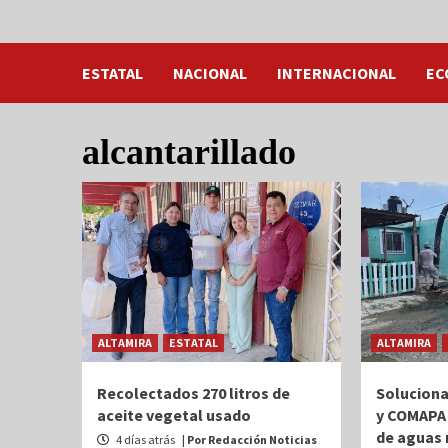
ESTATAL
NACIONAL
INTERNACIONAL
EC
alcantarillado
ALTAMIRA
ESTATAL
ALTAMIRA
Recolectados 270 litros de
Soluciona
aceite vegetal usado
y COMAPA
de aguas 
4 días atrás
| Por Redacción Noticias