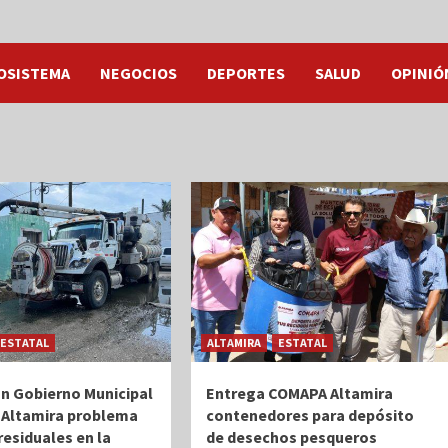
OSISTEMA
NEGOCIOS
DEPORTES
SALUD
OPINIÓ
ESTATAL
ALTAMIRA
ESTATAL
n Gobierno Municipal
Entrega COMAPA Altamira
 Altamira problema
contenedores para depósito
residuales en la
de desechos pesqueros