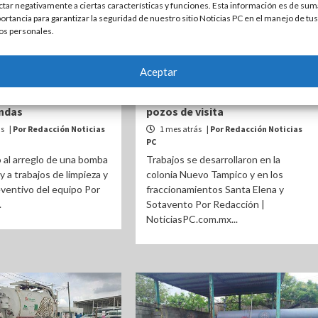
ctar negativamente a ciertas características y funciones. Esta información es de sum
ortancia para garantizar la seguridad de nuestro sitio Noticias PC en el manejo de tus
os personales.
ESTATAL
ALTAMIRA
ESTATAL
Aceptar
MAPA Altamira
Repara y da mantenimiento
iento al cárcamo de
COMAPA Altamira a diferentes
ndas
pozos de visita
ás
| Por Redacción Noticias
1 mes atrás
| Por Redacción Noticias
PC
 al arreglo de una bomba
Trabajos se desarrollaron en la
y a trabajos de limpieza y
colonia Nuevo Tampico y en los
ventivo del equipo Por
fraccionamientos Santa Elena y
.
Sotavento Por Redacción |
NoticiasPC.com.mx...