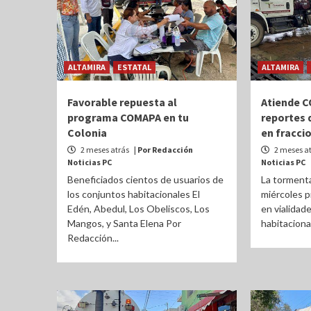
ALTAMIRA
ESTATAL
ALTAMIRA
Favorable repuesta al
Atiende C
programa COMAPA en tu
reportes 
Colonia
en fracci
2 meses atrás
| Por Redacción
2 meses a
Noticias PC
Noticias PC
Beneficiados cientos de usuarios de
La tormenta
los conjuntos habitacionales El
miércoles 
Edén, Abedul, Los Obeliscos, Los
en vialidad
Mangos, y Santa Elena Por
habitacional
Redacción...