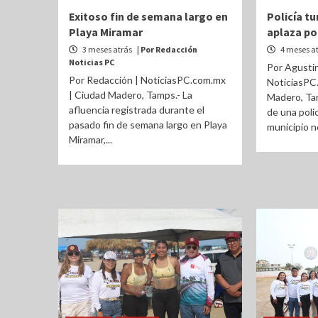
Exitoso fin de semana largo en
Policía tu
Playa Miramar
aplaza po
3 meses atrás
| Por Redacción
4 meses a
Noticias PC
Por Agustin
Por Redacción | NoticiasPC.com.mx
NoticiasPC
| Ciudad Madero, Tamps.- La
Madero, Ta
afluencia registrada durante el
de una polic
pasado fin de semana largo en Playa
municipio no
Miramar,...