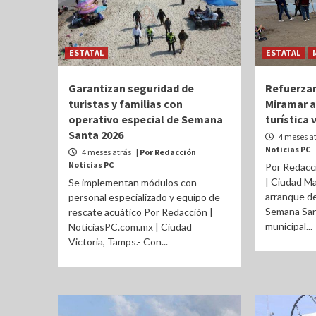
ESTATAL
ESTATAL
Garantizan seguridad de
Refuerzan
turistas y familias con
Miramar a
operativo especial de Semana
turística 
Santa 2026
4 meses a
Noticias PC
4 meses atrás
| Por Redacción
Noticias PC
Por Redacc
| Ciudad Ma
Se implementan módulos con
arranque de
personal especializado y equipo de
Semana Sant
rescate acuático Por Redacción |
municipal...
NoticiasPC.com.mx | Ciudad
Victoria, Tamps.- Con...