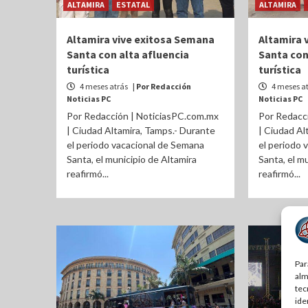
ALTAMIRA
ESTATAL
ALTAMIRA
Altamira vive exitosa Semana
Altamira 
Santa con alta afluencia
Santa con
turística
turística
4 meses atrás
| Por Redacción
4 meses a
Noticias PC
Noticias PC
Por Redacción | NoticiasPC.com.mx
Por Redacc
| Ciudad Altamira, Tamps.- Durante
| Ciudad Al
el periodo vacacional de Semana
el periodo 
Santa, el municipio de Altamira
Santa, el m
reafirmó...
reafirmó...
Par
alm
tec
ide