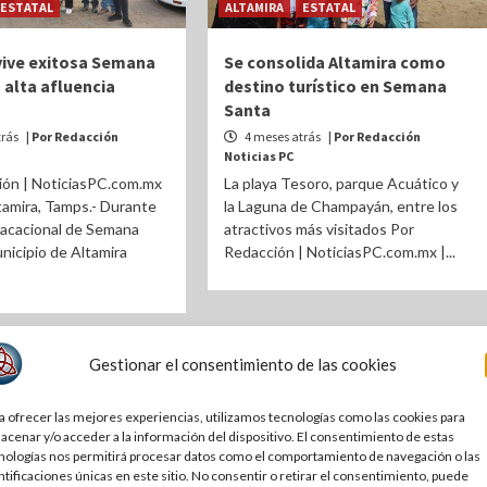
ESTATAL
ALTAMIRA
ESTATAL
vive exitosa Semana
Se consolida Altamira como
 alta afluencia
destino turístico en Semana
Santa
trás
| Por Redacción
4 meses atrás
| Por Redacción
Noticias PC
ión | NoticiasPC.com.mx
La playa Tesoro, parque Acuático y
tamira, Tamps.- Durante
la Laguna de Champayán, entre los
vacacional de Semana
atractivos más visitados Por
unicipio de Altamira
Redacción | NoticiasPC.com.mx |...
Gestionar el consentimiento de las cookies
a ofrecer las mejores experiencias, utilizamos tecnologías como las cookies para
acenar y/o acceder a la información del dispositivo. El consentimiento de estas
nologías nos permitirá procesar datos como el comportamiento de navegación o las
ntificaciones únicas en este sitio. No consentir o retirar el consentimiento, puede