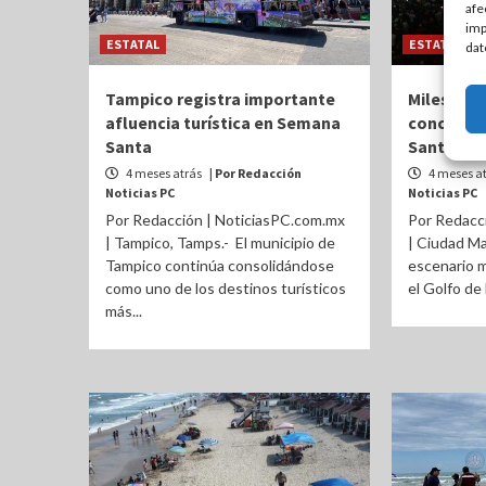
afe
imp
ESTATAL
ESTATAL
dat
Tampico registra importante
Miles vib
afluencia turística en Semana
concierto
Santa
Santa
4 meses atrás
| Por Redacción
4 meses a
Noticias PC
Noticias PC
Por Redacción | NoticiasPC.com.mx
Por Redacc
| Tampico, Tamps.- El municipio de
| Ciudad M
Tampico continúa consolidándose
escenario m
como uno de los destinos turísticos
el Golfo de 
más...