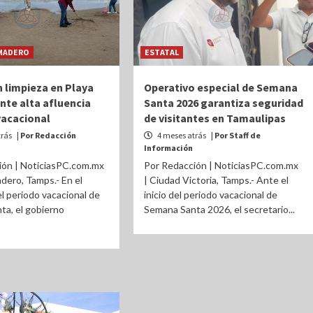
MADERO
ESTATAL
 limpieza en Playa
Operativo especial de Semana
nte alta afluencia
Santa 2026 garantiza seguridad
vacacional
de visitantes en Tamaulipas
trás
| Por Redacción
4 meses atrás
| Por Staff de
Información
ión | NoticiasPC.com.mx
Por Redacción | NoticiasPC.com.mx
dero, Tamps.- En el
| Ciudad Victoria, Tamps.- Ante el
l periodo vacacional de
inicio del periodo vacacional de
a, el gobierno
Semana Santa 2026, el secretario...