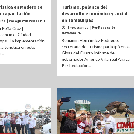
rística en Madero se
Turismo, palanca del
r capacitación
desarrollo económico y social
en Tamaulipas
trás
| Por Agustin Peña Cruz
4 meses atrás
| Por Redacción
 Peña Cruz |
Noticias PC
.com.mx | Ciudad
Benjamín Hernández Rodríguez,
mps.- La implementación
secretario de Turismo participó en la
ía turística en este
Glosa del Cuarto Informe del
...
gobernador Américo Villarreal Anaya
Por Redacción...