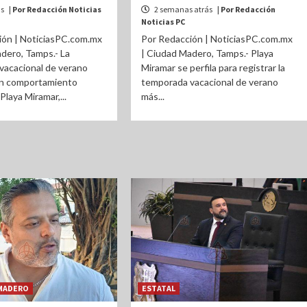
ás
| Por Redacción Noticias
2 semanas atrás
| Por Redacción
Noticias PC
ión | NoticiasPC.com.mx
Por Redacción | NoticiasPC.com.mx
dero, Tamps.- La
| Ciudad Madero, Tamps.- Playa
vacacional de verano
Miramar se perfila para registrar la
n comportamiento
temporada vacacional de verano
Playa Miramar,...
más...
MADERO
ESTATAL