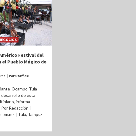
NEGOCIOS
Américo Festival del
n el Pueblo Mágico de
trás
| Por Staff de
Mante-Ocampo-Tula
l desarrollo de esta
ltiplano, informa
 Por Redacción |
com.mx | Tula, Tamps.-