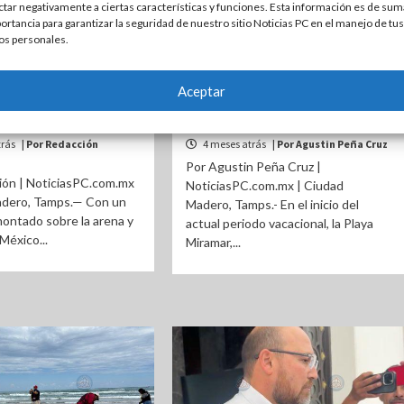
ctar negativamente a ciertas características y funciones. Esta información es de sum
ortancia para garantizar la seguridad de nuestro sitio Noticias PC en el manejo de tus
MADERO
ESTATAL
MADERO
os personales.
ran en Miramar con
Playa Miramar reporta
Aceptar
 inaugural de Semana
condiciones óptimas y mayor
afluencia turística
trás
| Por Redacción
4 meses atrás
| Por Agustin Peña Cruz
Por Agustin Peña Cruz |
ión | NoticiasPC.com.mx
NoticiasPC.com.mx | Ciudad
adero, Tamps.— Con un
Madero, Tamps.- En el inicio del
ontado sobre la arena y
actual periodo vacacional, la Playa
México...
Miramar,...