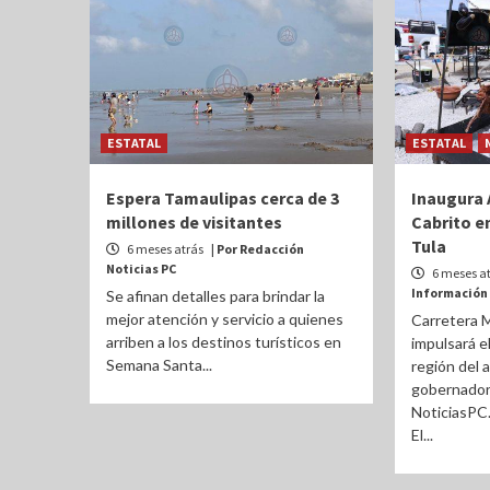
ESTATAL
ESTATAL
Espera Tamaulipas cerca de 3
Inaugura 
millones de visitantes
Cabrito e
Tula
6 meses atrás
| Por Redacción
Noticias PC
6 meses a
Información
Se afinan detalles para brindar la
mejor atención y servicio a quienes
Carretera 
arriben a los destinos turísticos en
impulsará e
Semana Santa...
región del a
gobernador
NoticiasPC.
El...