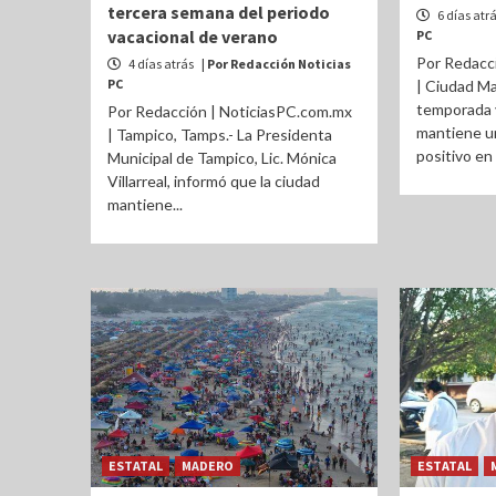
tercera semana del periodo
6 días atr
vacacional de verano
PC
Por Redacc
4 días atrás
| Por Redacción Noticias
PC
| Ciudad Ma
temporada 
Por Redacción | NoticiasPC.com.mx
mantiene u
| Tampico, Tamps.- La Presidenta
positivo en 
Municipal de Tampico, Lic. Mónica
Villarreal, informó que la ciudad
mantiene...
ESTATAL
MADERO
ESTATAL