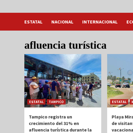
ESTATAL
NACIONAL
INTERNACIONAL
EC
afluencia turística
ESTATAL
TAMPICO
ESTATAL
Tampico registra un
Playa Mir
crecimiento del 31% en
de visita
afluencia turística durante la
vacaciona