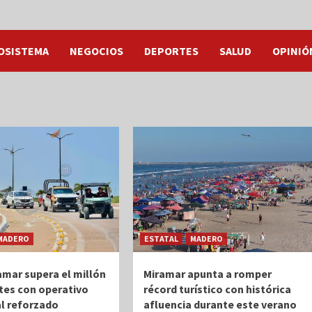
OSISTEMA
NEGOCIOS
DEPORTES
SALUD
OPINIÓ
MADERO
ESTATAL
MADERO
amar supera el millón
Miramar apunta a romper
ntes con operativo
récord turístico con histórica
l reforzado
afluencia durante este verano