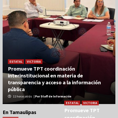
OPINIÓN
ESTATAL
VICTORIA
Una Tras Otra | Le tupe PRI a ERASMO y SET
Promueve TPT coordinación
por silencio cómplice
3
interinstitucional en materia de
transparencia y acceso a la información
pública
OPINIÓN
Correspondencia | Es Tania
11 horas atrás
| Por Staff de Información
4
ESTATAL
VICTORIA
Promueve TPT
En Tamaulipas
coordinación
OPINIÓN