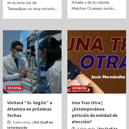
Amalia y de la colonia
en la zona sur de
Melchor Ocampo serán...
Tamaulipas es muy notorio...
ESTATAL
OPINIÓN
Visitará “Sr. Vagón” a
Una Tras Otra |
Altamira en próximas
¿Extemporánea
fechas
petición de nulidad de
elección?
4 años atrás
| Por Staff de
Información
4 años atrás
| Por Staff de