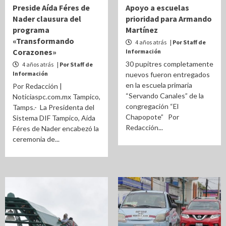
Preside Aída Féres de
Apoyo a escuelas
Nader clausura del
prioridad para Armando
programa
Martínez
«Transformando
4 años atrás
| Por Staff de
Corazones»
Información
30 pupitres completamente
4 años atrás
| Por Staff de
Información
nuevos fueron entregados
en la escuela primaria
Por Redacción |
“Servando Canales” de la
Noticiaspc.com.mx Tampico,
congregación “El
Tamps.- La Presidenta del
Chapopote” Por
Sistema DIF Tampico, Aída
Redacción...
Féres de Nader encabezó la
ceremonia de...