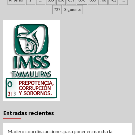
Paginación
Anterior
1
695
696
697
699
700
701
de
727
Siguiente
entradas
Entradas recientes
Madero coordina acciones para poner en marcha la