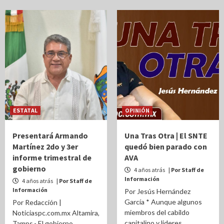
ESTATAL
OPINIÓN
Presentará Armando
Una Tras Otra | El SNTE
Martínez 2do y 3er
quedó bien parado con
informe trimestral de
AVA
gobierno
4 años atrás
| Por Staff de
Información
4 años atrás
| Por Staff de
Información
Por Jesús Hernández
García * Aunque algunos
Por Redacción |
miembros del cabildo
Noticiaspc.com.mx Altamira,
capitalino y lideres
Tamps.- El gobierno