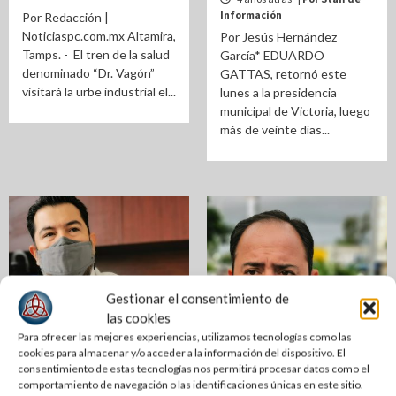
Información
Por Redacción |
Noticiaspc.com.mx Altamira,
Por Jesús Hernández
Tamps. - El tren de la salud
García* EDUARDO
denominado “Dr. Vagón”
GATTAS, retornó este
visitará la urbe industrial el...
lunes a la presidencia
municipal de Victoria, luego
más de veinte días...
Gestionar el consentimiento de
las cookies
Para ofrecer las mejores experiencias, utilizamos tecnologías como las
cookies para almacenar y/o acceder a la información del dispositivo. El
ESTATAL
NACIONAL
consentimiento de estas tecnologías nos permitirá procesar datos como el
SALUD
ESTATAL
comportamiento de navegación o las identificaciones únicas en este sitio.