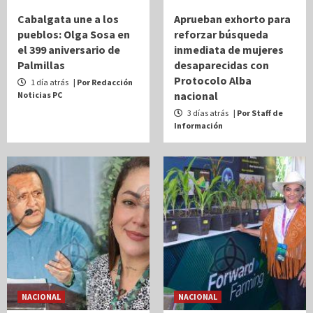
Una Tras Otra | Le tupe PRI a ERASMO y SET
por silencio cómplice
Cabalgata une a los
Aprueban exhorto para
3
pueblos: Olga Sosa en
reforzar búsqueda
el 399 aniversario de
inmediata de mujeres
Palmillas
desaparecidas con
OPINIÓN
Protocolo Alba
1 día atrás
| Por Redacción
Correspondencia | Es Tania
nacional
Noticias PC
4
3 días atrás
| Por Staff de
Información
OPINIÓN
Una Tras Otra | Colosio va por Sonora, Adrián
por Nuevo León
5
NACIONAL
NACIONAL