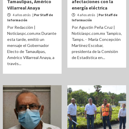
Tamaulipas, Américo
afectaciones con la
Villarreal Anaya
energía eléctrica
4 años atrás
| Por Staff de
4 años atrás
| Por Staff de
Información
Información
Por Redacción |
Por Agustin Peña Cruz |
Noticiaspc.com.mx Durante
Noticiaspc.com.mx Tampico,
esta tarde, emitió un
Tamps. - María Concepción
mensaje el Gobernador
Martínez Escobar,
Electo de Tamaulipas,
presidenta de la Comisión
Américo Villarreal Anaya, a
de Estadística en...
través...