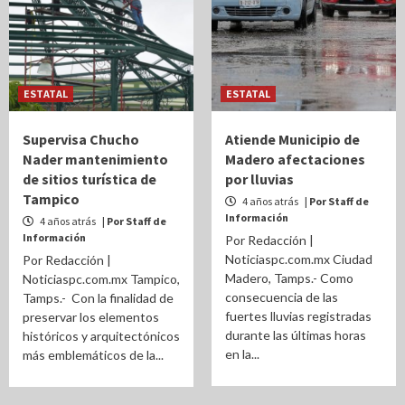
ESTATAL
ESTATAL
Supervisa Chucho
Atiende Municipio de
Nader mantenimiento
Madero afectaciones
de sitios turística de
por lluvias
Tampico
4 años atrás
| Por Staff de
Información
4 años atrás
| Por Staff de
Información
Por Redacción |
Noticiaspc.com.mx Ciudad
Por Redacción |
Madero, Tamps.- Como
Noticiaspc.com.mx Tampico,
consecuencia de las
Tamps.- Con la finalidad de
fuertes lluvias registradas
preservar los elementos
durante las últimas horas
históricos y arquitectónicos
en la...
más emblemáticos de la...