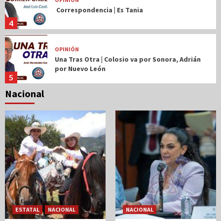
Correspondencia | Es Tania
4
OPINIÓN
Una Tras Otra | Colosio va por Sonora, Adrián
por Nuevo León
5
Nacional
OPINIÓN
Señal Política | En Rio Bravo se apoya la
historia y la cultura de Tamaulipas: Miguel
Almaraz
1
OPINIÓN
Una Tras Otra | Turistean en la CDM
aspirantes a coordinadores
2
ESTATAL
NACIONAL
NACIONAL
OPINIÓN