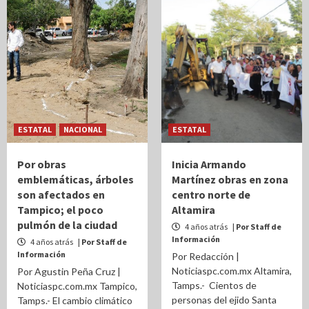
ESTATAL
NACIONAL
ESTATAL
Por obras
Inicia Armando
emblemáticas, árboles
Martínez obras en zona
son afectados en
centro norte de
Tampico; el poco
Altamira
pulmón de la ciudad
4 años atrás
| Por Staff de
Información
4 años atrás
| Por Staff de
Información
Por Redacción |
Noticiaspc.com.mx Altamira,
Por Agustin Peña Cruz |
Tamps.- Cientos de
Noticiaspc.com.mx Tampico,
personas del ejido Santa
Tamps.- El cambio climático