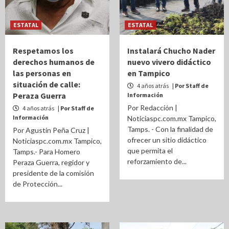
ESTATAL
ESTATAL
Respetamos los
Instalará Chucho Nader
derechos humanos de
nuevo vivero didáctico
las personas en
en Tampico
situación de calle:
4 años atrás
| Por Staff de
Peraza Guerra
Información
Por Redacción |
4 años atrás
| Por Staff de
Información
Noticiaspc.com.mx Tampico,
Tamps. - Con la finalidad de
Por Agustin Peña Cruz |
ofrecer un sitio didáctico
Noticiaspc.com.mx Tampico,
que permita el
Tamps.- Para Homero
reforzamiento de...
Peraza Guerra, regidor y
presidente de la comisión
de Protección...