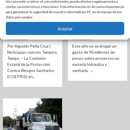
No consentir o retirar el consentimiento, puede afectar negativamente a
COEPRIS tiene el
Se moverá la laguna de
ciertas características y funciones. Esta información es de suma importancia
para garantizar la seguridad de nuestro sitio Noticias PC en el manejo de tus
registro de dos casos
oxidación situada en el
datos personales.
de ostión contaminado
centro de la ciudad:
en Tampico
COMAPA Altamira
Aceptar
4 años atrás
| Por Staff de
4 años atrás
| Por Staff de
Información
Información
Por Agustin Peña Cruz |
Este año se va erogar un
Noticiaspc.com.mx Tampico,
gasto de 90 millones de
Tamps. – La Comisión
pesos sobre proyectos en
Estatal de la Protección
materia hidráulica y
Contra Riesgos Sanitarios
sanitaria. ...
(COEPRIS) en...