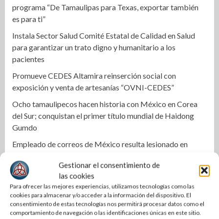
programa “De Tamaulipas para Texas, exportar también
es para ti”
Instala Sector Salud Comité Estatal de Calidad en Salud
para garantizar un trato digno y humanitario a los
pacientes
Promueve CEDES Altamira reinserción social con
exposición y venta de artesanías “OVNI-CEDES”
Ocho tamaulipecos hacen historia con México en Corea
del Sur; conquistan el primer título mundial de Haidong
Gumdo
Empleado de correos de México resulta lesionado en
accidente
Gestionar el consentimiento de
Cae célula armada en Matamoros durante operativo
las cookies
federal
Para ofrecer las mejores experiencias, utilizamos tecnologías como las
cookies para almacenar y/o acceder a la información del dispositivo. El
Plantea GP usar alertas ‘cell broadcast’ para búsqueda de
consentimiento de estas tecnologías nos permitirá procesar datos como el
desaparecidos en Tamaulipas
comportamiento de navegación o las identificaciones únicas en este sitio.