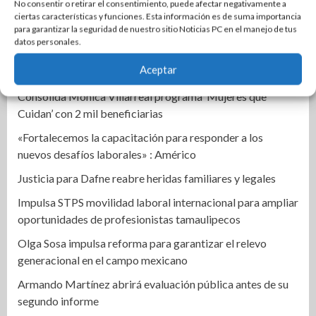
No consentir o retirar el consentimiento, puede afectar negativamente a
Gobierno Municipal fortalece infraestructura urbana de
ciertas características y funciones. Esta información es de suma importancia
para garantizar la seguridad de nuestro sitio Noticias PC en el manejo de tus
Altamira
datos personales.
Rehabilitan edificios en Arboledas para beneficiar a más
Aceptar
de dos mil habitantes maderenses
Consolida Mónica Villarreal programa ‘Mujeres que
Cuidan’ con 2 mil beneficiarias
«Fortalecemos la capacitación para responder a los
nuevos desafíos laborales» : Américo
Justicia para Dafne reabre heridas familiares y legales
Impulsa STPS movilidad laboral internacional para ampliar
oportunidades de profesionistas tamaulipecos
Olga Sosa impulsa reforma para garantizar el relevo
generacional en el campo mexicano
Armando Martínez abrirá evaluación pública antes de su
segundo informe