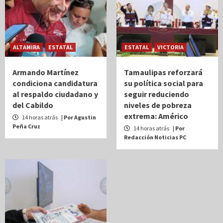
ALTAMIRA
ESTATAL
ESTATAL
VICTORIA
Armando Martínez
Tamaulipas reforzará
condiciona candidatura
su política social para
al respaldo ciudadano y
seguir reduciendo
del Cabildo
niveles de pobreza
extrema: Américo
14 horas atrás
| Por Agustin
Peña Cruz
14 horas atrás
| Por
Redacción Noticias PC