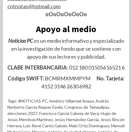
cntnotas@hotmail.com
oOoOoOoOoOo
Apoyo al medio
Noticias PC
es un medio informativo y especializado
en la investigación de fondo que se sostiene con
apoyo de sus lectores y publicidad.
CLABE INTERBANCARIA:
012 180 01505616521 6
Código SWIFT:
BCMRMXMMPYM
No. Tarjeta:
4152 3146 2630 6982
Tags:
#NOTICIAS PC
,
Américo Villarreal Anaya
,
Andrés
Norberto García Repper Favila
,
Congreso de Tamaulipas
,
elecciones 2027
,
Francisco García Cabeza de Vaca
,
Hugo de
Jesús Mendoza Martínez
,
Jesús Hernández García
,
Jesús Rincón
Herrera
,
Luis René Cantú Galván
,
Maki Ortiz Domínguez
,
Manuel
Muñoz Cano
,
Morena
,
noticias de ciudad altamira
,
noticias de