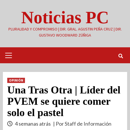
Saltar
Noticias PC
al
contenido
PLURALIDAD Y COMPROMISO | DIR. GRAL. AGUSTIN PEÑA CRUZ | DIR.
GUSTAVO WOODWARD ZÚÑIGA
Menú
primario
OPINIÓN
Una Tras Otra | Líder del
PVEM se quiere comer
solo el pastel
4 semanas atrás
| Por Staff de Información