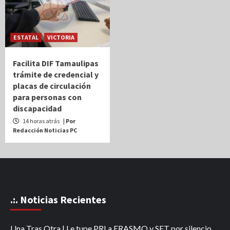
ESTATAL
VICTORIA
Facilita DIF Tamaulipas
trámite de credencial y
placas de circulación
para personas con
discapacidad
14 horas atrás
| Por
Redacción Noticias PC
.:. Noticias Recientes
Una Tras Otra | Le tupe PRI a ERASMO y SET por silencio