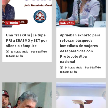
OPINIÓN
NACIONAL
Una Tras Otra | Le tupe
Aprueban exhorto para
PRI a ERASMO y SET por
reforzar búsqueda
silencio cómplice
inmediata de mujeres
desaparecidas con
13 horas atrás
| Por Staff de
Protocolo Alba
Información
nacional
14 horas atrás
| Por Staff de
Información