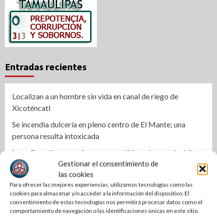
Entradas recientes
Localizan a un hombre sin vida en canal de riego de
Xicoténcatl
Se incendia dulcería en pleno centro de El Mante; una
persona resulta intoxicada
Lupe González anuncia regreso político y busca alcaldía
Gestionar el consentimiento de
de Ciudad Madero
las cookies
Una Tras Otra | Turistean en la CDM aspirantes a
Para ofrecer las mejores experiencias, utilizamos tecnologías como las
coordinadores
cookies para almacenar y/o acceder a la información del dispositivo. El
consentimiento de estas tecnologías nos permitirá procesar datos como el
Gobierno de Tampico fortalece control y transparencia en
comportamiento de navegación o las identificaciones únicas en este sitio.