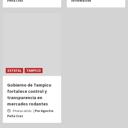
Peña Cruz
Información
ESTATAL
TAMPICO
Gobierno de Tampico
fortalece control y
transparencia en
mercados rodantes
9 horas atrás
| Por Agustin
Peña Cruz