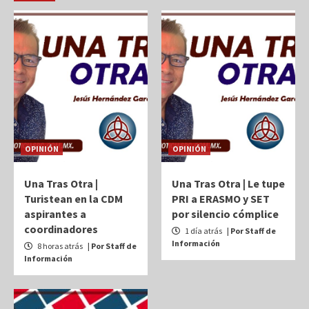
OPINIÓN
OPINIÓN
Una Tras Otra |
Una Tras Otra | Le tupe
Turistean en la CDM
PRI a ERASMO y SET
aspirantes a
por silencio cómplice
coordinadores
1 día atrás
| Por Staff de
Información
8 horas atrás
| Por Staff de
Información