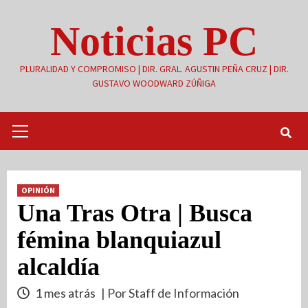
Saltar
Noticias PC
al
contenido
PLURALIDAD Y COMPROMISO | DIR. GRAL. AGUSTIN PEÑA CRUZ | DIR.
GUSTAVO WOODWARD ZÚÑIGA
Menú
primario
OPINIÓN
Una Tras Otra | Busca
fémina blanquiazul
alcaldía
1 mes atrás
| Por Staff de Información