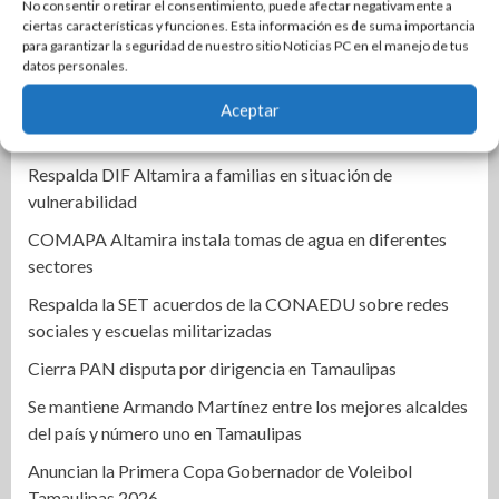
mercados rodantes
No consentir o retirar el consentimiento, puede afectar negativamente a
ciertas características y funciones. Esta información es de suma importancia
Regreso a clases moverá 925 millones de pesos en
para garantizar la seguridad de nuestro sitio Noticias PC en el manejo de tus
datos personales.
Reynosa
Ciudad Madero impulsa programa integral para fortalecer
Aceptar
autonomía y bienestar de las mujeres
Respalda DIF Altamira a familias en situación de
vulnerabilidad
COMAPA Altamira instala tomas de agua en diferentes
sectores
Respalda la SET acuerdos de la CONAEDU sobre redes
sociales y escuelas militarizadas
Cierra PAN disputa por dirigencia en Tamaulipas
Se mantiene Armando Martínez entre los mejores alcaldes
del país y número uno en Tamaulipas
Anuncian la Primera Copa Gobernador de Voleibol
Tamaulipas 2026