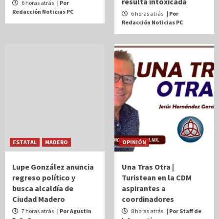
resulta intoxicada
6 horas atrás
| Por
Redacción Noticias PC
6 horas atrás
| Por
Redacción Noticias PC
ESTATAL
MADERO
OPINIÓN
Lupe González anuncia
Una Tras Otra |
regreso político y
Turistean en la CDM
busca alcaldía de
aspirantes a
Ciudad Madero
coordinadores
7 horas atrás
| Por Agustin
8 horas atrás
| Por Staff de