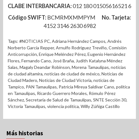
CLABE INTERBANCARIA:
012 180 01505616521 6
Código SWIFT:
BCMRMXMMPYM
No. Tarjeta:
4152 3146 2630 6982
Tags:
#NOTICIAS PC
,
Adriana Hernández Campos
,
Andrés
Norberto García Repper
,
Arnulfo Rodríguez Treviño
,
Comisión
Anticorrupción
,
Enrique Meléndez Pérez
,
Eugenio Hernández
Flores
,
Fernando Cano
,
José Braña
,
Judith Katalyna Méndez
Salas
,
Magaly Deandar Robinson
,
Morena Tamaulipas
,
noticias
de ciudad altamira
,
noticias de ciudad de méxico
,
Noticias de
Ciudad Madero
,
Noticias de Ciudad Victoria
,
noticias de
Tampico
,
PAN Tamaulipas
,
Patricia Mireya Saldivar Cano
,
política
en Tamaulipas
,
Ricardo Guerrero Morales
,
Rómulo Pérez
Sánchez
,
Secretaría de Salud de Tamaulipas
,
SNTE Sección 30
,
Victoria Tamaulipas
,
violencia política
,
Willy Zúñiga Castillo
Más historias