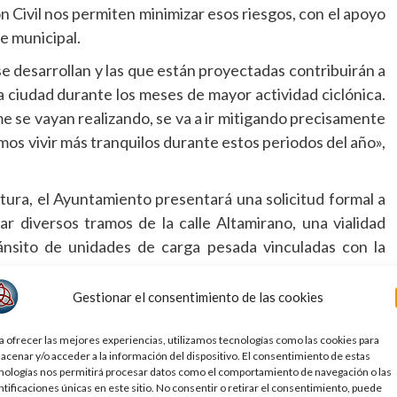
n Civil nos permiten minimizar esos riesgos, con el apoyo
e municipal.
se desarrollan y las que están proyectadas contribuirán a
a ciudad durante los meses de mayor actividad ciclónica.
e se vayan realizando, se va a ir mitigando precisamente
s vivir más tranquilos durante estos periodos del año»,
tura, el Ayuntamiento presentará una solicitud formal a
r diversos tramos de la calle Altamirano, una vialidad
ránsito de unidades de carga pesada vinculadas con la
Gestionar el consentimiento de las cookies
iento técnico y un proyecto ejecutivo que será entregado
sito de agilizar los trabajos.
a ofrecer las mejores experiencias, utilizamos tecnologías como las cookies para
acenar y/o acceder a la información del dispositivo. El consentimiento de estas
d. Hay un gran diálogo con la Refinería Madero para que
nologías nos permitirá procesar datos como el comportamiento de navegación o las
venir de manera inmediata este primer punto de la calle
ntificaciones únicas en este sitio. No consentir o retirar el consentimiento, puede