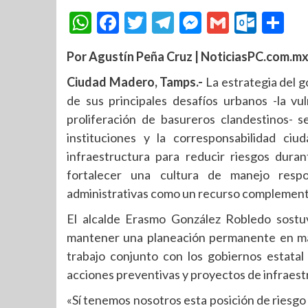
WhatsApp
Facebook
Twitter
Telegram
Messenger
Gmail
Outl
Co
Por Agustín Peña Cruz | NoticiasPC.com.mx
Ciudad Madero, Tamps.-
La estrategia del 
de sus principales desafíos urbanos -la v
proliferación de basureros clandestinos- 
instituciones y la corresponsabilidad ciu
infraestructura para reducir riesgos dura
fortalecer una cultura de manejo respo
administrativas como un recurso complementari
El alcalde Erasmo González Robledo sostuv
mantener una planeación permanente en mat
trabajo conjunto con los gobiernos estatal
acciones preventivas y proyectos de infraest
«Sí tenemos nosotros esta posición de riesgo 