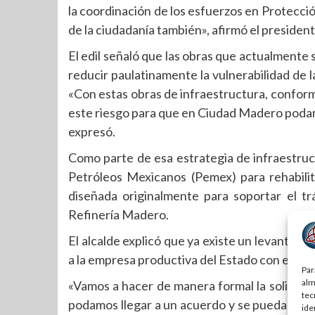
la coordinación de los esfuerzos en Protecció
de la ciudadanía también», afirmó el president
El edil señaló que las obras que actualmente 
reducir paulatinamente la vulnerabilidad de l
«Con estas obras de infraestructura, conform
este riesgo para que en Ciudad Madero podamo
expresó.
Como parte de esa estrategia de infraestruc
Petróleos Mexicanos (Pemex) para rehabilita
diseñada originalmente para soportar el t
Refinería Madero.
El alcalde explicó que ya existe un levantam
a la empresa productiva del Estado con el propó
Par
alm
«Vamos a hacer de manera formal la solicitu
tec
podamos llegar a un acuerdo y se pueda inter
ide