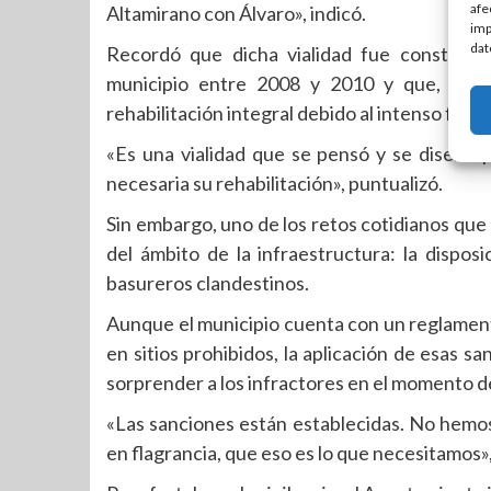
afe
Altamirano con Álvaro», indicó.
imp
dat
Recordó que dicha vialidad fue construid
municipio entre 2008 y 2010 y que, tras
rehabilitación integral debido al intenso fluj
«Es una vialidad que se pensó y se diseñó 
necesaria su rehabilitación», puntualizó.
Sin embargo, uno de los retos cotidianos que
del ámbito de la infraestructura: la dispos
basureros clandestinos.
Aunque el municipio cuenta con un reglamen
en sitios prohibidos, la aplicación de esas s
sorprender a los infractores en el momento de
«Las sanciones están establecidas. No hem
en flagrancia, que eso es lo que necesitamos»,