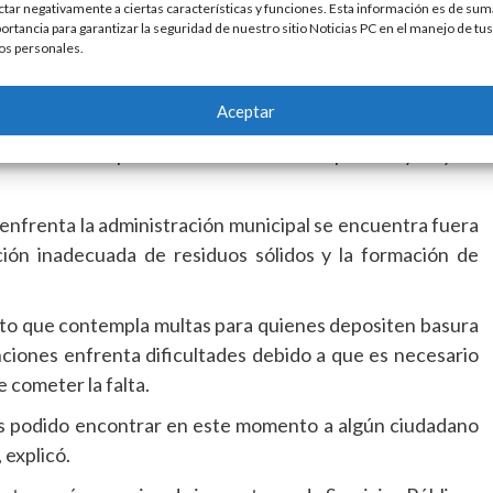
ctar negativamente a ciertas características y funciones. Esta información es de sum
ortancia para garantizar la seguridad de nuestro sitio Noticias PC en el manejo de tus
os personales.
a por Pemex como parte de un donativo realizado al
 más de 16 años de servicio continuo, requiere una
Aceptar
o de transporte pesado.
precisamente para darle uso al tráfico pesado y hoy es
 enfrenta la administración municipal se encuentra fuera
ición inadecuada de residuos sólidos y la formación de
to que contempla multas para quienes depositen basura
anciones enfrenta dificultades debido a que es necesario
 cometer la falta.
os podido encontrar en este momento a algún ciudadano
 explicó.