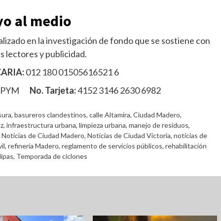
o al medio
lizado en la investigación de fondo que se sostiene con
s lectores y publicidad.
ARIA:
012 180 01505616521 6
MPYM
No. Tarjeta:
4152 3146 2630 6982
sura
,
basureros clandestinos
,
calle Altamira
,
Ciudad Madero
,
z
,
infraestructura urbana
,
limpieza urbana
,
manejo de residuos
,
,
Noticias de Ciudad Madero
,
Noticias de Ciudad Victoria
,
noticias de
il
,
refinería Madero
,
reglamento de servicios públicos
,
rehabilitación
ipas
,
Temporada de ciclones