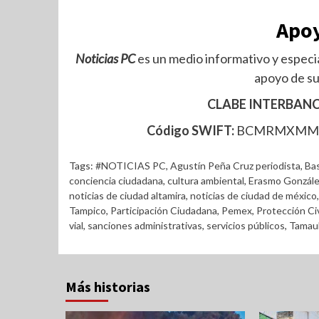
Apoy
Noticias PC
es un medio informativo y especia
apoyo de su
CLABE INTERBANC
Código SWIFT:
BCMRMXM
Tags:
#NOTICIAS PC
,
Agustín Peña Cruz periodista
,
Ba
conciencia ciudadana
,
cultura ambiental
,
Erasmo Gonzále
noticias de ciudad altamira
,
noticias de ciudad de méxico
Tampico
,
Participación Ciudadana
,
Pemex
,
Protección Civ
vial
,
sanciones administrativas
,
servicios públicos
,
Tamaul
Más historias