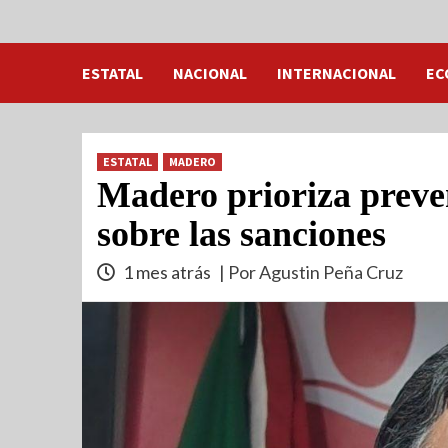
ESTATAL
NACIONAL
INTERNACIONAL
EC
ESTATAL
MADERO
Madero prioriza preve
sobre las sanciones
1 mes atrás
| Por Agustin Peña Cruz