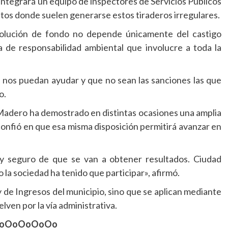
o integrará un equipo de inspectores de Servicios Públicos
os donde suelen generarse estos tiraderos irregulares.
a solución de fondo no depende únicamente del castigo
ra de responsabilidad ambiental que involucre a toda la
 nos puedan ayudar y que no sean las sanciones las que
o.
Madero ha demostrado en distintas ocasiones una amplia
 confió en que esa misma disposición permitirá avanzar en
y seguro de que se van a obtener resultados. Ciudad
a sociedad ha tenido que participar», afirmó.
y de Ingresos del municipio, sino que se aplican mediante
lven por la vía administrativa.
oOoOoOoOo