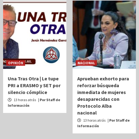
OPINIÓN
NACIONAL
Una Tras Otra | Le tupe
Aprueban exhorto para
PRI a ERASMO y SET por
reforzar búsqueda
silencio cómplice
inmediata de mujeres
desaparecidas con
13 horas atrás
| Por Staff de
Protocolo Alba
Información
nacional
13 horas atrás
| Por Staff de
Información