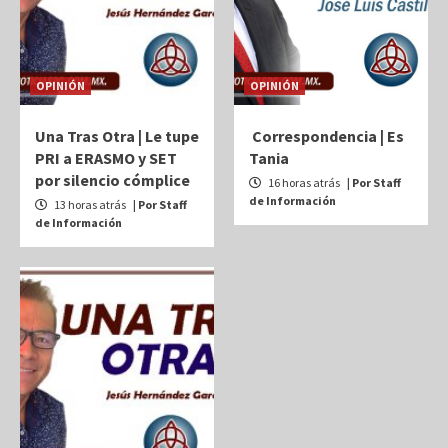
OPINIÓN
OPINIÓN
Una Tras Otra | Le tupe
Correspondencia | Es
PRI a ERASMO y SET
Tania
por silencio cómplice
16 horas atrás
| Por Staff
de Información
13 horas atrás
| Por Staff
de Información