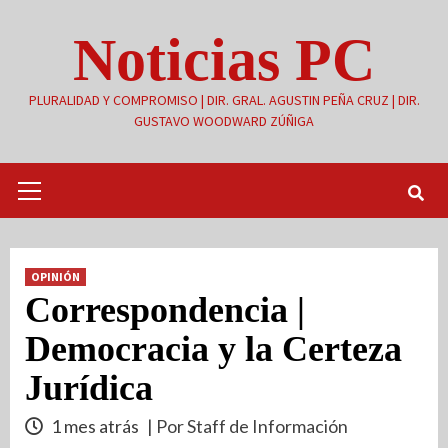
Saltar
Noticias PC
al
contenido
PLURALIDAD Y COMPROMISO | DIR. GRAL. AGUSTIN PEÑA CRUZ | DIR.
GUSTAVO WOODWARD ZÚÑIGA
Menú
primario
OPINIÓN
Correspondencia |
Democracia y la Certeza
Jurídica
1 mes atrás
| Por Staff de Información