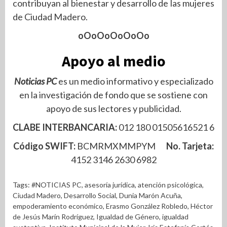
contribuyan al bienestar y desarrollo de las mujeres
de Ciudad Madero.
oOoOoOoOoOo
Apoyo al medio
Noticias PC
es un medio informativo y especializado
en la investigación de fondo que se sostiene con
apoyo de sus lectores y publicidad.
CLABE INTERBANCARIA:
012 180 01505616521 6
Código SWIFT:
BCMRMXMMPYM
No. Tarjeta:
4152 3146 2630 6982
Tags:
#NOTICIAS PC
,
asesoría jurídica
,
atención psicológica
,
Ciudad Madero
,
Desarrollo Social
,
Dunia Marón Acuña
,
empoderamiento económico
,
Erasmo González Robledo
,
Héctor
de Jesús Marín Rodríguez
,
Igualdad de Género
,
igualdad