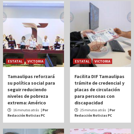
ESTATAL
VICTORIA
ESTATAL
VICTORIA
Tamaulipas reforzará
Facilita DIF Tamaulipas
su política social para
trámite de credencial y
seguir reduciendo
placas de circulación
niveles de pobreza
para personas con
extrema: Américo
discapacidad
16 minutos atrás
| Por
25 minutos atrás
| Por
Redacción Noticias PC
Redacción Noticias PC