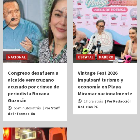
NACIONAL
ESTATAL
MADERO
Congreso desafuera a
Vintage Fest 2026
alcalde veracruzano
impulsará turismo y
acusado por crimen de
economía en Playa
periodista Roxana
Miramar nacionalmente
Guzmán
1 hora atrás
| Por Redacción
Noticias PC
55 minutos atrás
| Por Staff
de Información