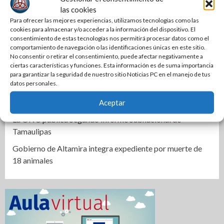
Una Tras Otra | Colosio va por Sonora, Adrián por Nuevo
las cookies
León
Para ofrecer las mejores experiencias, utilizamos tecnologías como las
cookies para almacenar y/o acceder a la información del dispositivo. El
Tamaulipas sigue impulsando una agenda de
consentimiento de estas tecnologías nos permitirá procesar datos como el
infraestructura con sentido humanista
comportamiento de navegación o las identificaciones únicas en este sitio.
No consentir o retirar el consentimiento, puede afectar negativamente a
Ciclista termina lesionado tras impactarse contra la puerta
ciertas características y funciones. Esta información es de suma importancia
de un automóvil
para garantizar la seguridad de nuestro sitio Noticias PC en el manejo de tus
datos personales.
Prepara DIF Tamaulipas actividades para conmemorar el
mes de las personas adultas mayores
Aceptar
La ONU publica Segundo Informe Subnacional de
Tamaulipas
Gobierno de Altamira integra expediente por muerte de
18 animales