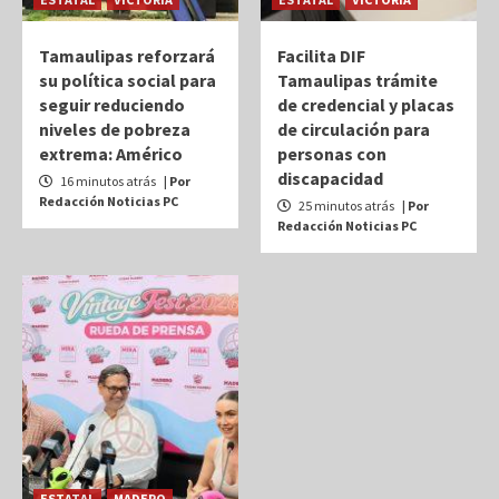
Tamaulipas reforzará
Facilita DIF
su política social para
Tamaulipas trámite
seguir reduciendo
de credencial y placas
niveles de pobreza
de circulación para
extrema: Américo
personas con
discapacidad
16 minutos atrás
| Por
Redacción Noticias PC
25 minutos atrás
| Por
Redacción Noticias PC
ESTATAL
MADERO