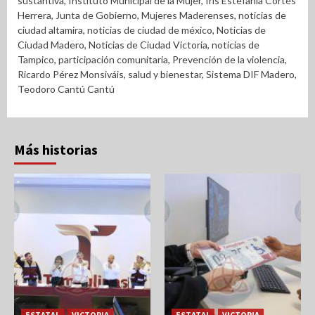
sustantiva
,
Instituto Municipal de la Mujer
,
Iris Estefanía Cortés
Herrera
,
Junta de Gobierno
,
Mujeres Maderenses
,
noticias de
ciudad altamira
,
noticias de ciudad de méxico
,
Noticias de
Ciudad Madero
,
Noticias de Ciudad Victoria
,
noticias de
Tampico
,
participación comunitaria
,
Prevención de la violencia
,
Ricardo Pérez Monsiváis
,
salud y bienestar
,
Sistema DIF Madero
,
Teodoro Cantú Cantú
Más historias
ESTATAL
VICTORIA
ESTATAL
VICTORIA