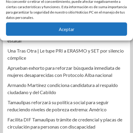
No consentir o retirar el consentimiento, puede afectar negativamente a
ciertas características y funciones. Esta información es de suma importancia
Anuncian la Primera Copa Gobernador de Voleibol
para garantizar la seguridad de nuestro sitio Noticias PC en el manejo de tus
Tamaulipas 2026
datos personales.
Reconoce Américo labor de la Guardia Nacional en
Aceptar
Tamaulipas; atestigua llegada del nuevo coordinador
estatal
Una Tras Otra | Le tupe PRI a ERASMO y SET por silencio
cómplice
Aprueban exhorto para reforzar búsqueda inmediata de
mujeres desaparecidas con Protocolo Alba nacional
Armando Martínez condiciona candidatura al respaldo
ciudadano y del Cabildo
Tamaulipas reforzará su política social para seguir
reduciendo niveles de pobreza extrema: Américo
Facilita DIF Tamaulipas trámite de credencial y placas de
circulación para personas con discapacidad