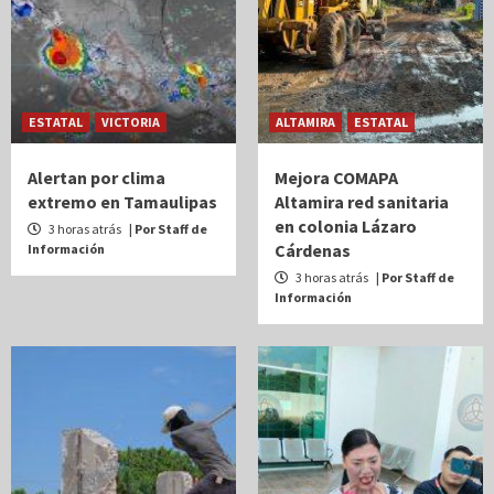
ESTATAL
VICTORIA
ALTAMIRA
ESTATAL
Alertan por clima
Mejora COMAPA
extremo en Tamaulipas
Altamira red sanitaria
en colonia Lázaro
3 horas atrás
| Por Staff de
Cárdenas
Información
3 horas atrás
| Por Staff de
Información