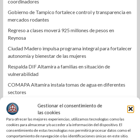
coordinadores
Gobierno de Tampico fortalece control y transparencia en
mercados rodantes
Regreso a clases moverá 925 millones de pesos en
Reynosa
Ciudad Madero impulsa programa integral para fortalecer
autonomía y bienestar de las mujeres
Respalda DIF Altamira a familias en situación de
vulnerabilidad
COMAPA Altamira instala tomas de agua en diferentes
sectores
Respalda la SET acuerdos de la CONAEDU sobre redes
Gestionar el consentimiento de
sociales y escuelas militarizadas
las cookies
Para ofrecer las mejores experiencias, utilizamos tecnologías como las
Cierra PAN disputa por dirigencia en Tamaulipas
cookies para almacenar y/o acceder a la información del dispositivo. El
consentimiento de estas tecnologías nos permitirá procesar datos como el
Se mantiene Armando Martínez entre los mejores alcaldes
comportamiento de navegación o las identificaciones únicas en este sitio.
del país y número uno en Tamaulipas