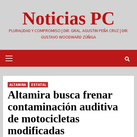
Saltar
Noticias PC
al
contenido
PLURALIDAD Y COMPROMISO | DIR. GRAL. AGUSTIN PEÑA CRUZ | DIR.
GUSTAVO WOODWARD ZÚÑIGA
Menú
primario
ALTAMIRA
ESTATAL
Altamira busca frenar
contaminación auditiva
de motocicletas
modificadas