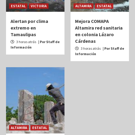
ESTATAL
VICTORIA
ALTAMIRA
ESTATAL
Alertan por clima
Mejora COMAPA
extremo en
Altamira red sanitaria
Tamaulipas
en colonia Lázaro
Cárdenas
3 horas atrás
| Por Staff de
Información
3 horas atrás
| Por Staff de
Información
ALTAMIRA
ESTATAL