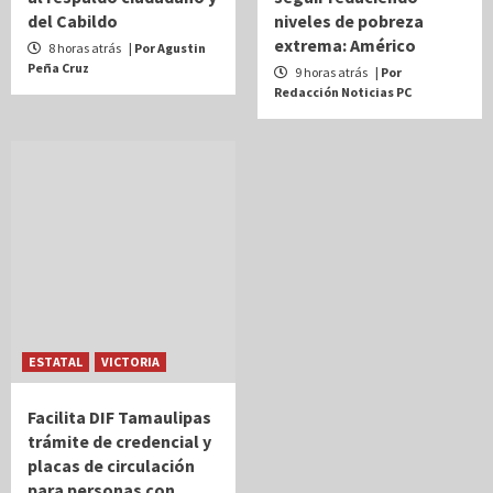
del Cabildo
niveles de pobreza
extrema: Américo
8 horas atrás
| Por Agustin
Peña Cruz
9 horas atrás
| Por
Redacción Noticias PC
ESTATAL
VICTORIA
Facilita DIF Tamaulipas
trámite de credencial y
placas de circulación
para personas con