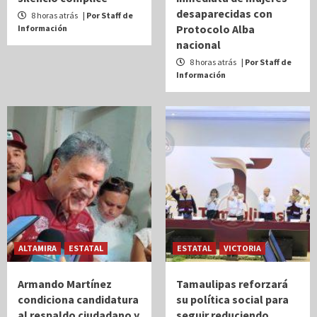
desaparecidas con
8 horas atrás
| Por Staff de
Protocolo Alba
Información
nacional
8 horas atrás
| Por Staff de
Información
ALTAMIRA
ESTATAL
ESTATAL
VICTORIA
Armando Martínez
Tamaulipas reforzará
condiciona candidatura
su política social para
al respaldo ciudadano y
seguir reduciendo