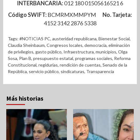
INTERBANCARIA:
012 180 01505616521 6
Código SWIFT:
BCMRMXMMPYM
No. Tarjeta:
4152 3142 2876 5338
Tags:
#NOTICIAS PC
,
austeridad republicana
,
Bienestar Social
,
Claudia Sheinbaum
,
Congresos locales
,
democracia
,
eliminación
de privilegios
,
gasto público
,
Infraestructura
,
municipios
,
Olga
Sosa
,
Plan B
,
presupuesto estatal
,
programas sociales
,
Reforma
Constitucional
,
regidurías
,
rendición de cuentas
,
Senado de la
República
,
servicio público
,
sindicaturas
,
Transparencia
Más historias