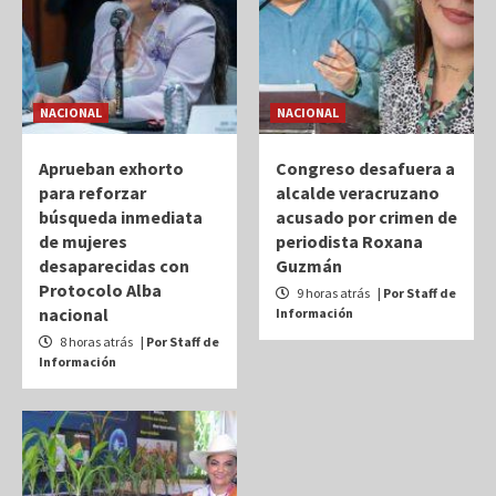
NACIONAL
NACIONAL
Aprueban exhorto
Congreso desafuera a
para reforzar
alcalde veracruzano
búsqueda inmediata
acusado por crimen de
de mujeres
periodista Roxana
desaparecidas con
Guzmán
Protocolo Alba
9 horas atrás
| Por Staff de
nacional
Información
8 horas atrás
| Por Staff de
Información