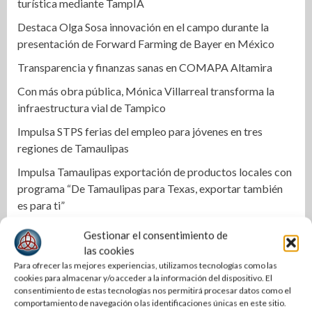
turística mediante TampIA
Destaca Olga Sosa innovación en el campo durante la
presentación de Forward Farming de Bayer en México
Transparencia y finanzas sanas en COMAPA Altamira
Con más obra pública, Mónica Villarreal transforma la
infraestructura vial de Tampico
Impulsa STPS ferias del empleo para jóvenes en tres
regiones de Tamaulipas
Impulsa Tamaulipas exportación de productos locales con
programa “De Tamaulipas para Texas, exportar también
es para ti”
Instala Sector Salud Comité Estatal de Calidad en Salud
Gestionar el consentimiento de
para garantizar un trato digno y humanitario a los
las cookies
pacientes
Para ofrecer las mejores experiencias, utilizamos tecnologías como las
cookies para almacenar y/o acceder a la información del dispositivo. El
Promueve CEDES Altamira reinserción social con
consentimiento de estas tecnologías nos permitirá procesar datos como el
exposición y venta de artesanías “OVNI-CEDES”
comportamiento de navegación o las identificaciones únicas en este sitio.