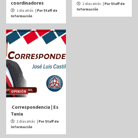
coordinadores
2 días atrás
| Por Staff de
Información
1 día atrás
| Por Staff de
Información
OPINIÓN
Correspondencia | Es
Tania
2 días atrás
| Por Staff de
Información