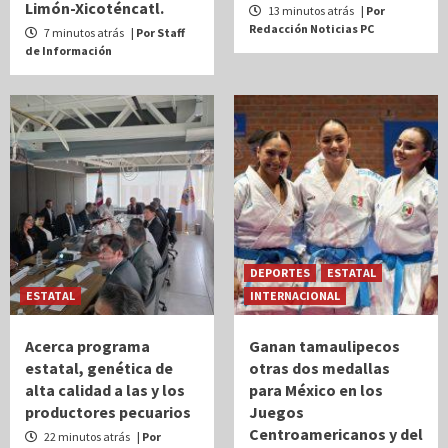
Limón-Xicoténcatl.
13 minutos atrás
| Por
Redacción Noticias PC
7 minutos atrás
| Por Staff
de Información
DEPORTES
ESTATAL
ESTATAL
INTERNACIONAL
Acerca programa
Ganan tamaulipecos
estatal, genética de
otras dos medallas
alta calidad a las y los
para México en los
productores pecuarios
Juegos
Centroamericanos y del
22 minutos atrás
| Por