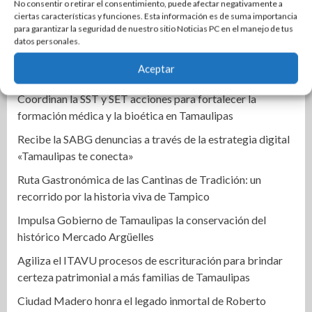
No consentir o retirar el consentimiento, puede afectar negativamente a
los productores pecuarios
ciertas características y funciones. Esta información es de suma importancia
para garantizar la seguridad de nuestro sitio Noticias PC en el manejo de tus
Ganan tamaulipecos otras dos medallas para México en
datos personales.
los Juegos Centroamericanos y del Caribe
Aceptar
Entrega SEBIEN paquetes alimentarios en Tampico
Coordinan la SST y SET acciones para fortalecer la
formación médica y la bioética en Tamaulipas
Recibe la SABG denuncias a través de la estrategia digital
«Tamaulipas te conecta»
Ruta Gastronómica de las Cantinas de Tradición: un
recorrido por la historia viva de Tampico
Impulsa Gobierno de Tamaulipas la conservación del
histórico Mercado Argüelles
Agiliza el ITAVU procesos de escrituración para brindar
certeza patrimonial a más familias de Tamaulipas
Ciudad Madero honra el legado inmortal de Roberto