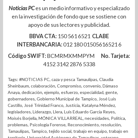
Noticias PC
es un medio informativo y especializado
en la investigación de fondo que se sostiene con
apoyo de sus lectores y publicidad.
BBVA CTA:
150 561 6521
CLABE
INTERBANCARIA:
012 180 01505616521 6
Código SWIFT:
BCMRMXMMPYM
No. Tarjeta:
4152 3142 2876 5338
Tags:
#NOTICIAS PC
,
caza y pesca Tamaulipas
,
Claudia
Sheinbaum
,
colaboración
,
Compromiso
,
convenio
,
Dámaso
Anaya
,
dedicación
,
ejemplo
,
esfuerzo
,
especialidad
,
gente
,
gobernadores
,
Gobierno Municipal de Tampico
,
José Luis
Castillo
,
José Trinidad Franco
,
Justicia
,
Katalyna Méndez
,
legisladores
,
Liderazgo
,
Llera
,
Luis Eduardo García Reyes
,
Moisés Borjella
,
MÓNICA VILLARREAL
,
necesidades
,
Política
,
problemas
,
Psicología Forense
,
Reconocimiento
,
resolución
,
Tamaulipas
,
Tampico
,
tejido social
,
trabajo en equipo
,
trabajo en
territorio
,
Universidad Autónoma de Tamaulipas
,
veterano