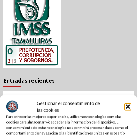
Entradas recientes
Un automóvil derrapó y quedó fuera de la carretera estatal
Gestionar el consentimiento de
El Limón-Xicoténcatl.
las cookies
Motociclista termina en el hospital tras derrapar en El
Para ofrecer las mejores experiencias, utilizamos tecnologías como las
cookies para almacenar y/o acceder a la información del dispositivo. El
Mante
consentimiento de estas tecnologías nos permitirá procesar datos como el
comportamiento de navegación o las identificaciones únicas en este sitio.
Acerca programa estatal, genética de alta calidad a las y