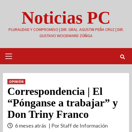
Saltar
Noticias PC
al
contenido
PLURALIDAD Y COMPROMISO | DIR. GRAL. AGUSTIN PEÑA CRUZ | DIR.
GUSTAVO WOODWARD ZÚÑIGA
Menú
primario
OPINIÓN
Correspondencia | El
“Pónganse a trabajar” y
Don Triny Franco
6 meses atrás
| Por Staff de Información