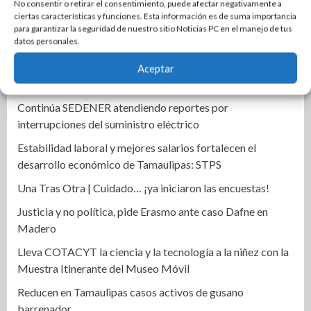
Descarta Gustavo Cárdenas ir por candidatura; ofrece
No consentir o retirar el consentimiento, puede afectar negativamente a
ciertas características y funciones. Esta información es de suma importancia
fortalecer a MC
para garantizar la seguridad de nuestro sitio Noticias PC en el manejo de tus
datos personales.
Encabeza Armando Martínez preferencias ciudadanas en
Tamaulipas
Aceptar
Señal Política siguen cambio en el Gobierno Morenista
Continúa SEDENER atendiendo reportes por
interrupciones del suministro eléctrico
Estabilidad laboral y mejores salarios fortalecen el
desarrollo económico de Tamaulipas: STPS
Una Tras Otra | Cuidado… ¡ya iniciaron las encuestas!
Justicia y no política, pide Erasmo ante caso Dafne en
Madero
Lleva COTACYT la ciencia y la tecnología a la niñez con la
Muestra Itinerante del Museo Móvil
Reducen en Tamaulipas casos activos de gusano
barrenador