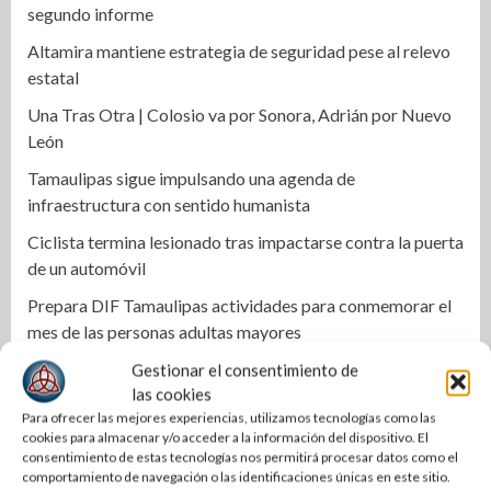
segundo informe
Altamira mantiene estrategia de seguridad pese al relevo
estatal
Una Tras Otra | Colosio va por Sonora, Adrián por Nuevo
León
Tamaulipas sigue impulsando una agenda de
infraestructura con sentido humanista
Ciclista termina lesionado tras impactarse contra la puerta
de un automóvil
Prepara DIF Tamaulipas actividades para conmemorar el
mes de las personas adultas mayores
La ONU publica Segundo Informe Subnacional de
Gestionar el consentimiento de
las cookies
Tamaulipas
Para ofrecer las mejores experiencias, utilizamos tecnologías como las
Gobierno de Altamira integra expediente por muerte de
cookies para almacenar y/o acceder a la información del dispositivo. El
18 animales
consentimiento de estas tecnologías nos permitirá procesar datos como el
comportamiento de navegación o las identificaciones únicas en este sitio.