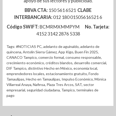
apoyo de sus lectores y publicidad.
BBVA CTA:
150 561 6521
CLABE
INTERBANCARIA:
012 180 01505616521 6
Código SWIFT:
BCMRMXMMPYM
No. Tarjeta:
4152 3142 2876 5338
Tags:
#NOTICIAS PC
,
adelanto de aguinaldo
,
adelanto de
quincena
,
Antolín Sierra Gámez
,
App Kigo
,
Buen Fin 2025
,
CANACO Tampico
,
comercio formal
,
consumo responsable
,
crecimiento económico
,
créditos blandos
,
desarrollo comercial
,
DIF Tampico
,
distintivo Hecho en México
,
economía local
,
emprendedores locales
,
estacionamiento gratuito
,
Fondo
Tamaulipas
,
Hecho en Tamaulipas
,
Impulso Económico
,
Mónica
Villarreal Anaya
,
Nafinsa
,
Plaza Tres Arcos
,
SAT
,
sector
empresarial
,
seguridad ciudadana
,
Tampico
,
terminales de
pago