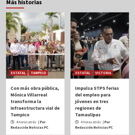
Más historias
ESTATAL
TAMPICO
ESTATAL
VICTORIA
Con más obra pública,
Impulsa STPS ferias
Mónica Villarreal
del empleo para
transforma la
jóvenes en tres
infraestructura vial de
regiones de
Tampico
Tamaulipas
4 horas atrás
| Por
4 horas atrás
| Por
Redacción Noticias PC
Redacción Noticias PC