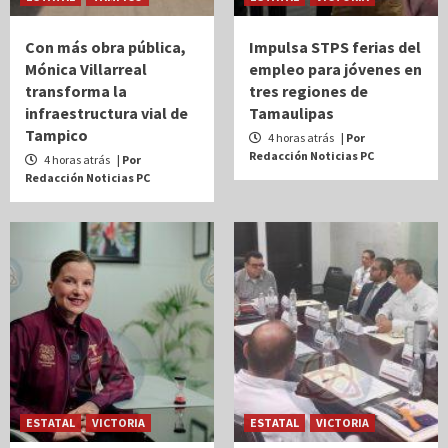
Con más obra pública,
Impulsa STPS ferias del
Mónica Villarreal
empleo para jóvenes en
transforma la
tres regiones de
infraestructura vial de
Tamaulipas
Tampico
4 horas atrás
| Por
Redacción Noticias PC
4 horas atrás
| Por
Redacción Noticias PC
ESTATAL
VICTORIA
ESTATAL
VICTORIA