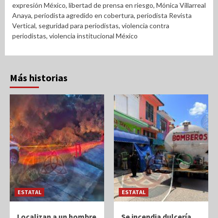
expresión México
,
libertad de prensa en riesgo
,
Mónica Villarreal
Anaya
,
periodista agredido en cobertura
,
periodista Revista
Vertical
,
seguridad para periodistas
,
violencia contra
periodistas
,
violencia institucional México
Más historias
ESTATAL
ESTATAL
Localizan a un hombre
Se incendia dulcería