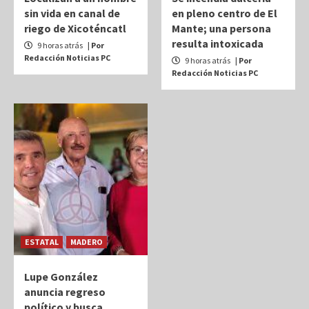
sin vida en canal de
en pleno centro de El
riego de Xicoténcatl
Mante; una persona
resulta intoxicada
9 horas atrás
| Por
Redacción Noticias PC
9 horas atrás
| Por
Redacción Noticias PC
ESTATAL
MADERO
Lupe González
anuncia regreso
político y busca