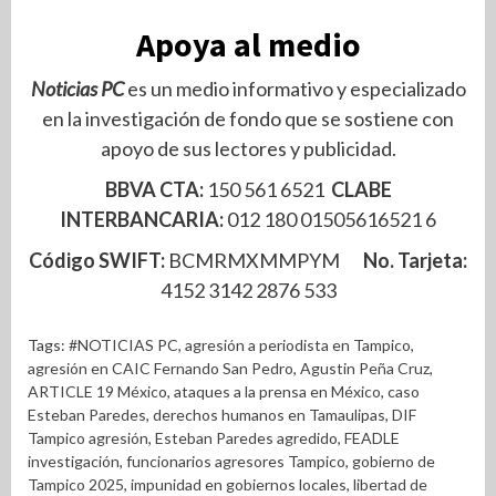
Apoya al medio
Noticias PC
es un medio informativo y especializado
en la investigación de fondo que se sostiene con
apoyo de sus lectores y publicidad.
BBVA CTA:
150 561 6521
CLABE
INTERBANCARIA:
012 180 01505616521 6
Código SWIFT:
BCMRMXMMPYM
No. Tarjeta:
4152 3142 2876 533
Tags:
#NOTICIAS PC
,
agresión a periodista en Tampico
,
agresión en CAIC Fernando San Pedro
,
Agustin Peña Cruz
,
ARTICLE 19 México
,
ataques a la prensa en México
,
caso
Esteban Paredes
,
derechos humanos en Tamaulipas
,
DIF
Tampico agresión
,
Esteban Paredes agredido
,
FEADLE
investigación
,
funcionarios agresores Tampico
,
gobierno de
Tampico 2025
,
impunidad en gobiernos locales
,
libertad de