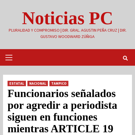
Saltar
Noticias PC
al
contenido
PLURALIDAD Y COMPROMISO | DIR. GRAL. AGUSTIN PEÑA CRUZ | DIR.
GUSTAVO WOODWARD ZÚÑIGA
Menú
primario
ESTATAL
NACIONAL
TAMPICO
Funcionarios señalados
por agredir a periodista
siguen en funciones
mientras ARTICLE 19