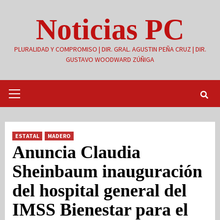
Saltar
Noticias PC
al
contenido
PLURALIDAD Y COMPROMISO | DIR. GRAL. AGUSTIN PEÑA CRUZ | DIR.
GUSTAVO WOODWARD ZÚÑIGA
Menú
primario
ESTATAL
MADERO
Anuncia Claudia
Sheinbaum inauguración
del hospital general del
IMSS Bienestar para el