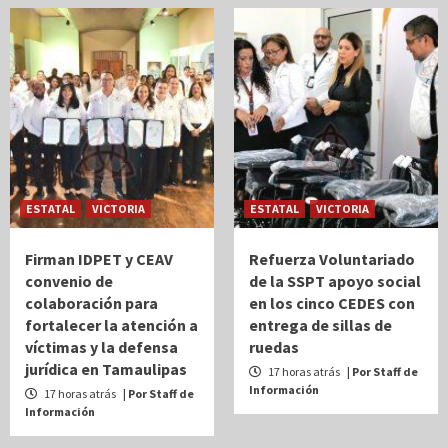
ESTATAL
VICTORIA
ESTATAL
VICTORIA
Firman IDPET y CEAV
Refuerza Voluntariado
convenio de
de la SSPT apoyo social
colaboración para
en los cinco CEDES con
fortalecer la atención a
entrega de sillas de
víctimas y la defensa
ruedas
jurídica en Tamaulipas
17 horas atrás
| Por Staff de
Información
17 horas atrás
| Por Staff de
Información