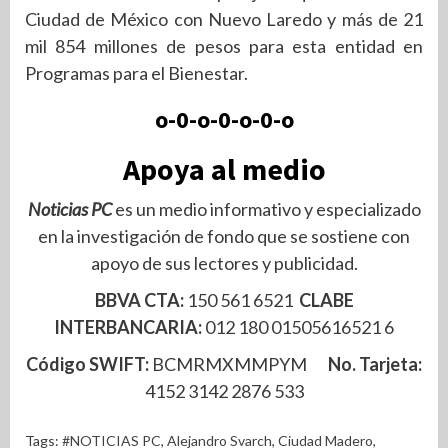
Ciudad de México con Nuevo Laredo y más de 21
mil 854 millones de pesos para esta entidad en
Programas para el Bienestar.
o-0-o-0-o-0-o
Apoya al medio
Noticias PC
es un medio informativo y especializado
en la investigación de fondo que se sostiene con
apoyo de sus lectores y publicidad.
BBVA CTA:
150 561 6521
CLABE
INTERBANCARIA:
012 180 01505616521 6
Código SWIFT:
BCMRMXMMPYM
No. Tarjeta:
4152 3142 2876 533
Tags:
#NOTICIAS PC
,
Alejandro Svarch
,
Ciudad Madero
,