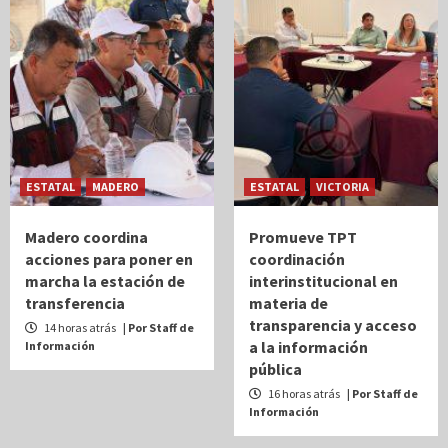
ESTATAL
MADERO
ESTATAL
VICTORIA
Madero coordina
Promueve TPT
acciones para poner en
coordinación
marcha la estación de
interinstitucional en
transferencia
materia de
transparencia y acceso
14 horas atrás
| Por Staff de
a la información
Información
pública
16 horas atrás
| Por Staff de
Información