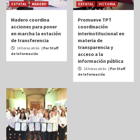
ESTATAL
MADERO
ESTATAL
VICTORIA
Madero coordina
Promueve TPT
acciones para poner
coordinación
en marcha la estación
interinstitucional en
de transferencia
materia de
transparencia y
14 horas atrás
| Por Staff
acceso a la
de Información
información pública
16 horas atrás
| Por Staff
de Información