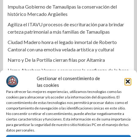
Impulsa Gobierno de Tamaulipas la conservación del
histórico Mercado Argüelles
Agiliza el ITAVU procesos de escrituración para brindar
certeza patrimonial a más familias de Tamaulipas
Ciudad Madero honra el legado inmortal de Roberto
Cantoral con una emotiva velada artística y cultural
Narro y De la Portilla cierran filas por Altamira
Llama Abraham Vargas a recuperar la confianza de la base
trabajadora del ISSSTE en Tamaulipas
Gestionar el consentimiento de
las cookies
Mónica Villarreal impulsa la transformación de la entrada
Para ofrecer las mejores experiencias, utilizamos tecnologías como las
al Centro Histórico de Tampico
cookies para almacenar y/o acceder a la información del dispositivo. El
consentimiento de estas tecnologías nos permitirá procesar datos como el
Activa IMSS protocolos por embarazo de niña de 11 años
comportamiento de navegación o las identificaciones únicas en este sitio.
en Matamoros
No consentir o retirar el consentimiento, puede afectar negativamente a
ciertas características y funciones. Esta información es de suma importancia
Cabalgata une a los pueblos: Olga Sosa en el 399
para garantizar la seguridad de nuestro sitio Noticias PC en el manejo de tus
datos personales.
aniversario de Palmillas