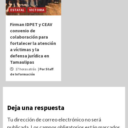
ESTATAL
VICTORIA
Firman IDPET y CEAV
convenio de
colaboración para
fortalecer la atención
a víctimas y la
defensa jurídica en
Tamaulipas
17 horas atrás
| Por Staff
de Información
Deja una respuesta
Tu dirección de correo electrónico no será
publicada.
Los campos obligatorios están marcados