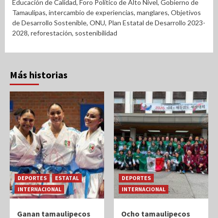
Educación de Calidad
,
Foro Político de Alto Nivel
,
Gobierno de
Tamaulipas
,
intercambio de experiencias
,
manglares
,
Objetivos
de Desarrollo Sostenible
,
ONU
,
Plan Estatal de Desarrollo 2023-
2028
,
reforestación
,
sostenibilidad
Más historias
DEPORTES
ESTATAL
DEPORTES
INTERNACIONAL
INTERNACIONAL
Ganan tamaulipecos
Ocho tamaulipecos