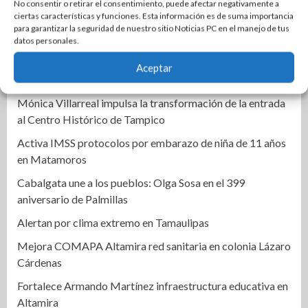
No consentir o retirar el consentimiento, puede afectar negativamente a
Cantoral con una emotiva velada artística y cultural
ciertas características y funciones. Esta información es de suma importancia
para garantizar la seguridad de nuestro sitio Noticias PC en el manejo de tus
Narro y De la Portilla cierran filas por Altamira
datos personales.
Llama Abraham Vargas a recuperar la confianza de la base
Aceptar
trabajadora del ISSSTE en Tamaulipas
Mónica Villarreal impulsa la transformación de la entrada
al Centro Histórico de Tampico
Activa IMSS protocolos por embarazo de niña de 11 años
en Matamoros
Cabalgata une a los pueblos: Olga Sosa en el 399
aniversario de Palmillas
Alertan por clima extremo en Tamaulipas
Mejora COMAPA Altamira red sanitaria en colonia Lázaro
Cárdenas
Fortalece Armando Martínez infraestructura educativa en
Altamira