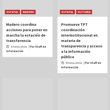
ESTATAL
MADERO
ESTATAL
VICTORIA
Madero coordina
Promueve TPT
acciones para poner en
coordinación
marcha la estación de
interinstitucional en
transferencia
materia de
transparencia y acceso
6 horas atrás
| Por Staff de
a la información
Información
pública
8 horas atrás
| Por Staff de
Información