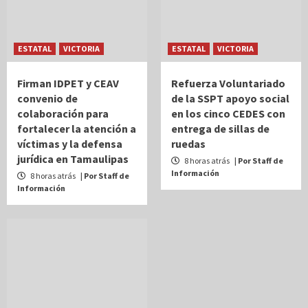
ESTATAL
VICTORIA
ESTATAL
VICTORIA
Firman IDPET y CEAV
Refuerza Voluntariado
convenio de
de la SSPT apoyo social
colaboración para
en los cinco CEDES con
fortalecer la atención a
entrega de sillas de
víctimas y la defensa
ruedas
jurídica en Tamaulipas
8 horas atrás
| Por Staff de
Información
8 horas atrás
| Por Staff de
Información