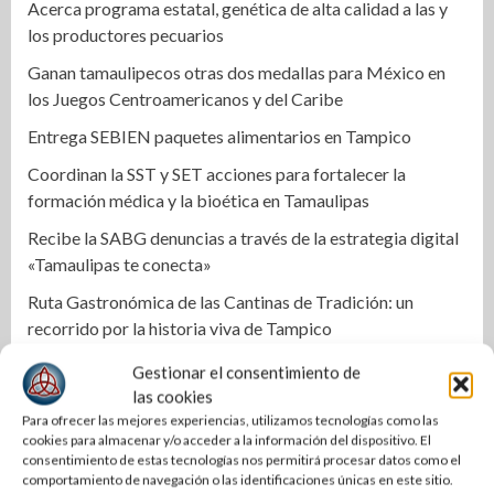
Acerca programa estatal, genética de alta calidad a las y
los productores pecuarios
Ganan tamaulipecos otras dos medallas para México en
los Juegos Centroamericanos y del Caribe
Entrega SEBIEN paquetes alimentarios en Tampico
Coordinan la SST y SET acciones para fortalecer la
formación médica y la bioética en Tamaulipas
Recibe la SABG denuncias a través de la estrategia digital
«Tamaulipas te conecta»
Ruta Gastronómica de las Cantinas de Tradición: un
recorrido por la historia viva de Tampico
Impulsa Gobierno de Tamaulipas la conservación del
Gestionar el consentimiento de
histórico Mercado Argüelles
las cookies
Para ofrecer las mejores experiencias, utilizamos tecnologías como las
Agiliza el ITAVU procesos de escrituración para brindar
cookies para almacenar y/o acceder a la información del dispositivo. El
certeza patrimonial a más familias de Tamaulipas
consentimiento de estas tecnologías nos permitirá procesar datos como el
comportamiento de navegación o las identificaciones únicas en este sitio.
Ciudad Madero honra el legado inmortal de Roberto