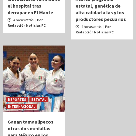
el hospital tras
estatal, genética de
derrapar en El Mante
alta calidad a las y los
productores pecuarios
4 horas atrás
| Por
Redacción Noticias PC
4 horas atrás
| Por
Redacción Noticias PC
DEPORTES
ESTATAL
INTERNACIONAL
Ganan tamaulipecos
otras dos medallas
para México en los