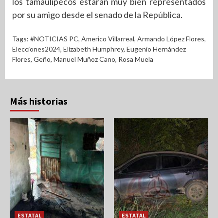
los tamaulipecos estarán muy bien representados
por su amigo desde el senado de la República.
Tags:
#NOTICIAS PC
,
Americo Villarreal
,
Armando López Flores
,
Elecciones2024
,
Elizabeth Humphrey
,
Eugenio Hernández
Flores
,
Geño
,
Manuel Muñoz Cano
,
Rosa Muela
Más historias
ESTATAL
ESTATAL