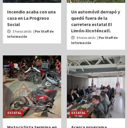
Incendio acaba con una
Un automóvil derrapó y
casa en La Progreso
quedó fuera de la
Social
carretera estatal El
Limón-Xicoténcatl.
3 horas atrás
| Por Staff de
Información
4 horas atrás
| Por Staff de
Información
ESTATAL
ESTATAL
Motociclista termina en
Acerca programa