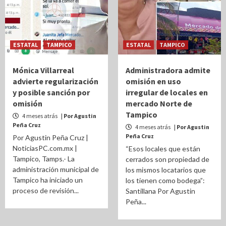
ESTATAL
TAMPICO
ESTATAL
TAMPICO
Mónica Villarreal
Administradora admite
advierte regularización
omisión en uso
y posible sanción por
irregular de locales en
omisión
mercado Norte de
Tampico
4 meses atrás
| Por Agustin
Peña Cruz
4 meses atrás
| Por Agustin
Peña Cruz
Por Agustin Peña Cruz |
NoticiasPC.com.mx |
“Esos locales que están
Tampico, Tamps.- La
cerrados son propiedad de
administración municipal de
los mismos locatarios que
Tampico ha iniciado un
los tienen como bodega”:
proceso de revisión...
Santillana Por Agustin
Peña...