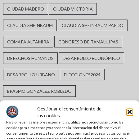
CIUDAD MADERO
CIUDAD VICTORIA
CLAUDIA SHEINBAUM
CLAUDIA SHEINBAUM PARDO
COMAPA ALTAMIRA
CONGRESO DE TAMAULIPAS
DERECHOS HUMANOS
DESARROLLO ECONÓMICO
DESARROLLO URBANO
ELECCIONES2024
ERASMO GONZÁLEZ ROBLEDO
GABRIEL ARCOS ESPINOSA
GOBIERNO DE ALTAMIRA
Gestionar el consentimiento de
las cookies
Para ofrecer las mejores experiencias, utilizamos tecnologías como las
GOBIERNO DE TAMAULIPAS
GOBIERNO MUNICIPAL
cookies para almacenar y/o acceder a la información del dispositivo. El
consentimiento de estas tecnologías nos permitirá procesar datos como el
comportamiento de navegación o las identificaciones únicas en este sitio.