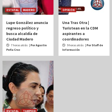
ESTATAL
MADERO
OPINIÓN
Lupe González anuncia
Una Tras Otra |
regreso político y
Turistean en la CDM
busca alcaldía de
aspirantes a
Ciudad Madero
coordinadores
7 horas atrás
| Por Agustin
9 horas atrás
| Por Staff de
Peña Cruz
Información
ESTATAL
TAMPICO