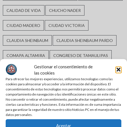
CALIDAD DE VIDA
CHUCHO NADER
CIUDAD MADERO
CIUDAD VICTORIA
CLAUDIA SHEINBAUM
CLAUDIA SHEINBAUM PARDO
COMAPA ALTAMIRA
CONGRESO DE TAMAULIPAS
Gestionar el consentimiento de
DERECHOS HUMANOS
DESARROLLO ECONÓMICO
las cookies
Para ofrecer las mejores experiencias, utilizamos tecnologías como las
cookies para almacenar y/o acceder a la información del dispositivo. El
DESARROLLO URBANO
ELECCIONES2024
consentimiento de estas tecnologías nos permitirá procesar datos como el
comportamiento de navegación o las identificaciones únicas en este sitio.
No consentir o retirar el consentimiento, puede afectar negativamente a
ERASMO GONZÁLEZ ROBLEDO
ciertas características y funciones. Esta información es de suma importancia
para garantizar la seguridad de nuestro sitio Noticias PC en el manejo de tus
datos personales.
GABRIEL ARCOS ESPINOSA
GOBIERNO DE ALTAMIRA
Aceptar