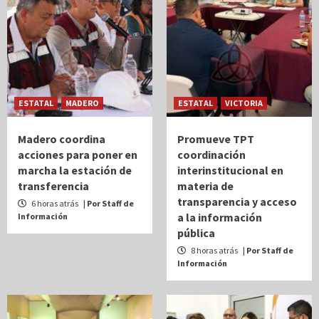
ESTATAL
MADERO
ESTATAL
VICTORIA
Madero coordina
Promueve TPT
acciones para poner en
coordinación
marcha la estación de
interinstitucional en
transferencia
materia de
transparencia y acceso
6 horas atrás
| Por Staff de
a la información
Información
pública
8 horas atrás
| Por Staff de
Información