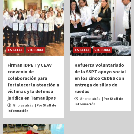
ESTATAL
VICTORIA
ESTATAL
VICTORIA
Firman IDPET y CEAV
Refuerza Voluntariado
convenio de
de la SSPT apoyo social
colaboración para
en los cinco CEDES con
fortalecer la atención a
entrega de sillas de
víctimas y la defensa
ruedas
jurídica en Tamaulipas
8 horas atrás
| Por Staff de
Información
8 horas atrás
| Por Staff de
Información