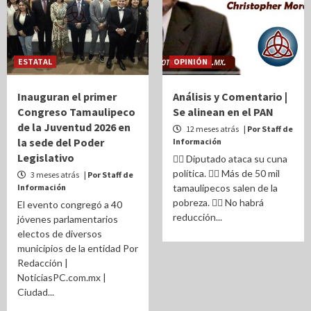
ESTATAL
OPINIÓN
Inauguran el primer
Análisis y Comentario |
Congreso Tamaulipeco
Se alinean en el PAN
de la Juventud 2026 en
12 meses atrás
| Por Staff de
la sede del Poder
Información
Legislativo
✍🏽️ Diputado ataca su cuna
política. ✍🏽️ Más de 50 mil
3 meses atrás
| Por Staff de
Información
tamaulipecos salen de la
pobreza. ✍🏽️ No habrá
El evento congregó a 40
reducción...
jóvenes parlamentarios
electos de diversos
municipios de la entidad Por
Redacción |
NoticiasPC.com.mx |
Ciudad...