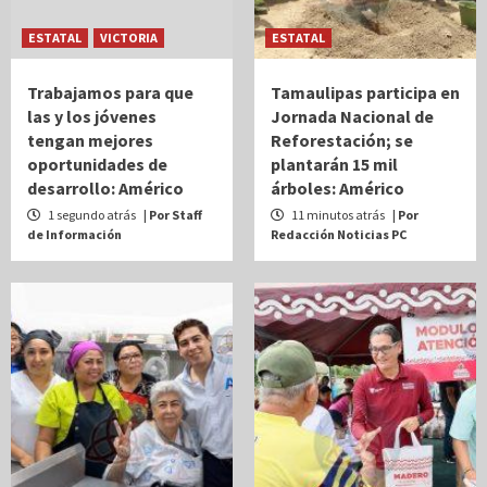
ESTATAL
VICTORIA
ESTATAL
Trabajamos para que
Tamaulipas participa en
las y los jóvenes
Jornada Nacional de
tengan mejores
Reforestación; se
oportunidades de
plantarán 15 mil
desarrollo: Américo
árboles: Américo
1 segundo atrás
| Por Staff
11 minutos atrás
| Por
de Información
Redacción Noticias PC